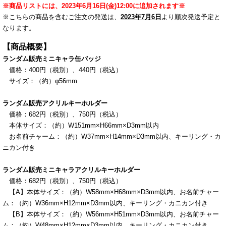
※商品リストには、2023年
6月16日
(金)12:00に追加されます※
※こちらの商品を含むご注文の発送は、
2023年7
月6日
より順次発送予定と
なります。
【商品概要】
ランダム販売ミニキャラ缶バッジ
価格：400円（税別）、440円（税込）
サイズ：（約）φ56mm
ランダム販売アクリルキーホルダー
価格：682
円（税別）、750
円（税込）
本体サイズ：（約）W151mm×H66mm×D3mm以内
お名前チャーム：（約）W37mm×H14mm×D3mm以内、キーリング・カ
ニカン付き
ランダム販売ミニキャラアクリルキーホルダー
価格：682円（税別）、750円（税込）
【A】本体サイズ：（約）W58mm×H68mm×D3mm以内、
お名前チャー
ム：（約）W36mm×H12mm×D3mm以内、キーリング・カニカン付き
【B】
本体サイズ：（約）W56mm×H51mm×D3mm以内、
お名前チャー
ム：（約）W48mm×H12mm×D3mm以内、キーリング・カニカン付き