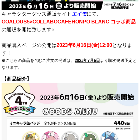
キャラクターグッズ通販サイト
エイモ
にて、
GOALOUS5×COLLABOCAFEHONPO BLANC
コラボ商品
の通販を開始致します♪
商品購入ページの公開は
2023年
6月16日
(金)12:00
となりま
す！
※こちらの商品を含むご注文の発送は、
2023年7月6日
より順次発送予定と
なります。
【商品紹介】