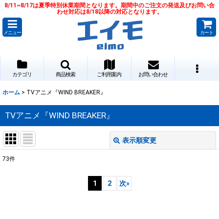
8/11~8/17は夏季特別休業期間となります。期間中のご注文の発送及びお問い合
わせ対応は8/18以降の対応となります。
メニュー
カート
カテゴリ
商品検索
ご利用案内
お問い合わせ
ホーム
>
TVアニメ『WIND BREAKER』
TVアニメ『WIND BREAKER』
表示順変更
閉じる
73
件
サブカテゴリ
:
1
2
次
»
表示数
: