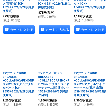
O 2026 コースターケー
O 2026 フレークシール
O 2026 4カットカードセ
ス(焚石 矢)
[
CH-
[
CH-1531※2026/8/28以
ット
[
CH-
1524※2026/8/28以降順
降順次発送
]
1548※2026/8/28以降順
次発送
]
次発送
]
873
円
(税別)
773
円
(税別)
1,182
円
(税別)
(
税込
:
960
円
)
(
税込
:
850
円
)
(
税込
:
1,300
円
)
カートに入れる
カートに入れる
カートに入れる
TVアニメ『WIND
TVアニメ『WIND
TVアニメ『WIND
BREAKER』
BREAKER』
BREAKER』
×COLLABOCAFEHONP
×COLLABOCAFEHONP
×COLLABOCAFEHONP
O 2026 カスタムアクリ
O 2026 アクリルワイヤ
O 2026 アクリルワイヤ
ルパーツ
[
CH-
ーチャーム(桜 遥)
[
CH-
ーチャーム(蘇枋 隼飛)
1555※2026/8/28以降順
1562※2026/9/7以降順
[
CH-1579※2026/8/28以
次発送
]
次発送
]
降順次発送
]
1,200
円
(税別)
1,300
円
(税別)
1,300
円
(税別)
(
税込
:
1,320
円
)
(
税込
:
1,430
円
)
(
税込
:
1,430
円
)