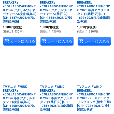
BREAKER』
BREAKER』
BREAKER』
×COLLABOCAFEHONP
×COLLABOCAFEHONP
×COLLABOCAFEHONP
O 2026 アクリルワイヤ
O 2026 アクリルワイヤ
O 2026 等身アクリルス
ーチャーム(棪堂 哉真斗)
ーチャーム(焚石 矢)
タンド(椿野 佑)
[
CH-
[
CH-1647※2026/9/7以
[
CH-1654※2026/9/7以
1692※2026/8/28以降順
降順次発送
]
降順次発送
]
次発送
]
1,300
円
(税別)
1,300
円
(税別)
1,800
円
(税別)
(
税込
:
1,430
円
)
(
税込
:
1,430
円
)
(
税込
:
1,980
円
)
カートに入れる
カートに入れる
カートに入れる
TVアニメ『WIND
TVアニメ『WIND
TVアニメ『WIND
BREAKER』
BREAKER』
BREAKER』
×COLLABOCAFEHONP
×COLLABOCAFEHONP
×COLLABOCAFEHONP
O 2026 等身アクリルス
O 2026 等身アクリルス
O 2026 バースデーアク
タンド(棪堂 哉真斗)
タンド(焚石 矢)
[
CH-
リルブロック(桐生 三輝)
[
CH-1708※2026/9/7以
1715※2026/8/28以降順
[
CH-1722※2026/9/7以
降順次発送
]
次発送
]
降順次発送
]