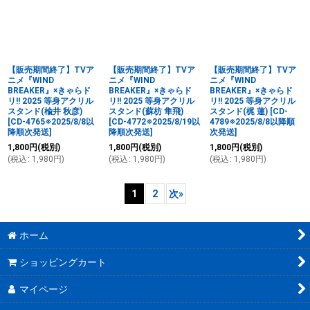
【販売期間終了】TVア
【販売期間終了】TVア
【販売期間終了】TVア
ニメ『WIND
ニメ『WIND
ニメ『WIND
BREAKER』×きゃらド
BREAKER』×きゃらド
BREAKER』×きゃらド
リ!! 2025 等身アクリル
リ!! 2025 等身アクリル
リ!! 2025 等身アクリル
スタンド(楡井 秋彦)
スタンド(蘇枋 隼飛)
スタンド(梶 蓮)
[
CD-
[
CD-4765※2025/8/8以
[
CD-4772※2025/8/19以
4789※2025/8/8以降順
降順次発送
]
降順次発送
]
次発送
]
1,800
円
(税別)
1,800
円
(税別)
1,800
円
(税別)
(
税込
:
1,980
円
)
(
税込
:
1,980
円
)
(
税込
:
1,980
円
)
1
2
次
»
ホーム
ショッピングカート
マイページ