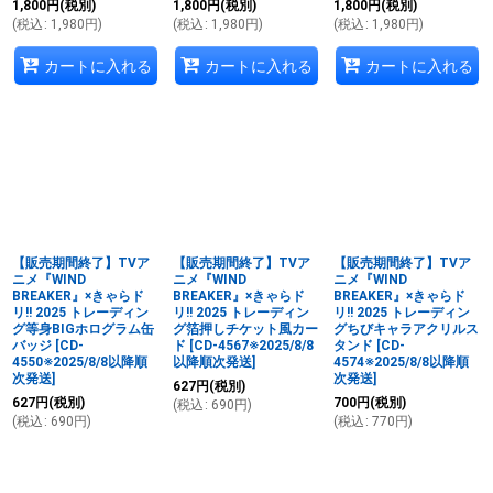
1,800
円
(税別)
1,800
円
(税別)
1,800
円
(税別)
(
税込
:
1,980
円
)
(
税込
:
1,980
円
)
(
税込
:
1,980
円
)
カートに入れる
カートに入れる
カートに入れる
【販売期間終了】TVア
【販売期間終了】TVア
【販売期間終了】TVア
ニメ『WIND
ニメ『WIND
ニメ『WIND
BREAKER』×きゃらド
BREAKER』×きゃらド
BREAKER』×きゃらド
リ!! 2025 トレーディン
リ!! 2025 トレーディン
リ!! 2025 トレーディン
グ等身BIGホログラム缶
グ箔押しチケット風カー
グちびキャラアクリルス
バッジ
[
CD-
ド
[
CD-4567※2025/8/8
タンド
[
CD-
4550※2025/8/8以降順
以降順次発送
]
4574※2025/8/8以降順
次発送
]
次発送
]
627
円
(税別)
627
円
(税別)
700
円
(税別)
(
税込
:
690
円
)
(
税込
:
690
円
)
(
税込
:
770
円
)