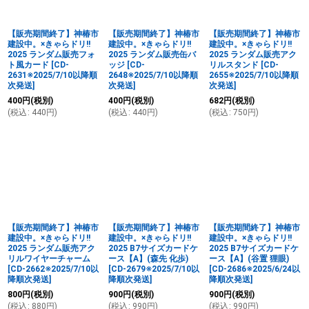
絞り込む
【販売期間終了】神椿市
【販売期間終了】神椿市
【販売期間終了】神椿市
建設中。×きゃらドリ!!
建設中。×きゃらドリ!!
建設中。×きゃらドリ!!
2025 ランダム販売フォ
2025 ランダム販売缶バ
2025 ランダム販売アク
ト風カード
[
CD-
ッジ
[
CD-
リルスタンド
[
CD-
2631※2025/7/10以降順
2648※2025/7/10以降順
2655※2025/7/10以降順
次発送
]
次発送
]
次発送
]
400
円
(税別)
400
円
(税別)
682
円
(税別)
(
税込
:
440
円
)
(
税込
:
440
円
)
(
税込
:
750
円
)
【販売期間終了】神椿市
【販売期間終了】神椿市
【販売期間終了】神椿市
建設中。×きゃらドリ!!
建設中。×きゃらドリ!!
建設中。×きゃらドリ!!
2025 ランダム販売アク
2025 B7サイズカードケ
2025 B7サイズカードケ
リルワイヤーチャーム
ース【A】(森先 化歩)
ース【A】(谷置 狸眼)
[
CD-2662※2025/7/10以
[
CD-2679※2025/7/10以
[
CD-2686※2025/6/24以
降順次発送
]
降順次発送
]
降順次発送
]
800
円
(税別)
900
円
(税別)
900
円
(税別)
(
税込
:
880
円
)
(
税込
:
990
円
)
(
税込
:
990
円
)