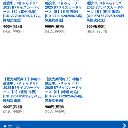
建設中。×きゃらドリ!!
建設中。×きゃらドリ!!
建設中。×きゃらドリ!!
2025 B7サイズカードケ
2025 B7サイズカードケ
2025 B7サイズカードケ
ース【B】(森先 化歩)
ース【B】(谷置 狸眼)
ース【B】(朝主 派流)
[
CD-2723※2025/7/17以
[
CD-2730※2025/6/24以
[
CD-2747※2025/6/24以
降順次発送
]
降順次発送
]
降順次発送
]
900
円
(税別)
900
円
(税別)
900
円
(税別)
(
税込
:
990
円
)
(
税込
:
990
円
)
(
税込
:
990
円
)
【販売期間終了】神椿市
【販売期間終了】神椿市
建設中。×きゃらドリ!!
建設中。×きゃらドリ!!
2025 B7サイズカードケ
2025 B7サイズカードケ
ース【B】(夜河 世界)
ース【B】(輪廻 此処)
[
CD-2754※2025/6/24以
[
CD-2761※2025/6/24以
降順次発送
]
降順次発送
]
900
円
(税別)
900
円
(税別)
(
税込
:
990
円
)
(
税込
:
990
円
)
ホーム