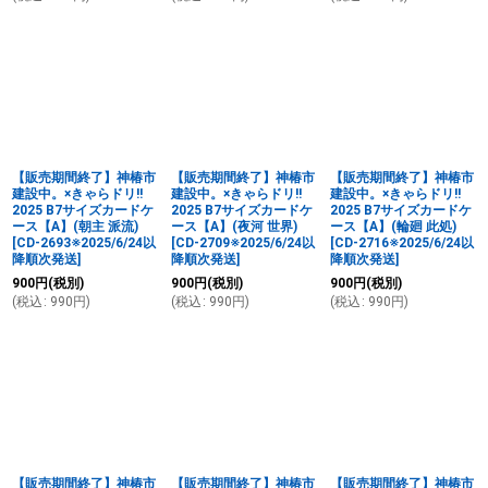
【販売期間終了】神椿市
【販売期間終了】神椿市
【販売期間終了】神椿市
建設中。×きゃらドリ!!
建設中。×きゃらドリ!!
建設中。×きゃらドリ!!
2025 B7サイズカードケ
2025 B7サイズカードケ
2025 B7サイズカードケ
ース【A】(朝主 派流)
ース【A】(夜河 世界)
ース【A】(輪廻 此処)
[
CD-2693※2025/6/24以
[
CD-2709※2025/6/24以
[
CD-2716※2025/6/24以
降順次発送
]
降順次発送
]
降順次発送
]
900
円
(税別)
900
円
(税別)
900
円
(税別)
(
税込
:
990
円
)
(
税込
:
990
円
)
(
税込
:
990
円
)
【販売期間終了】神椿市
【販売期間終了】神椿市
【販売期間終了】神椿市