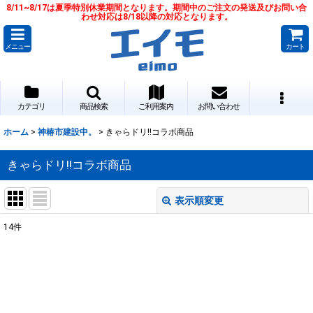
8/11~8/17は夏季特別休業期間となります。期間中のご注文の発送及びお問い合
わせ対応は8/18以降の対応となります。
メニュー
カート
カテゴリ
商品検索
ご利用案内
お問い合わせ
ホーム
>
神椿市建設中。
>
きゃらドリ!!コラボ商品
きゃらドリ!!コラボ商品
表示順変更
閉じる
14
件
表示数
:
並び順
: