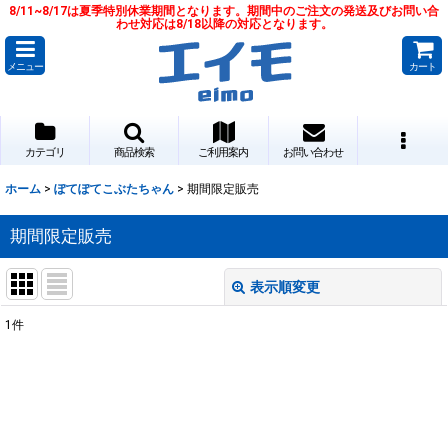
8/11~8/17は夏季特別休業期間となります。期間中のご注文の発送及びお問い合
わせ対応は8/18以降の対応となります。
メニュー
カート
カテゴリ
商品検索
ご利用案内
お問い合わせ
ホーム
>
ぽてぽてこぶたちゃん
>
期間限定販売
期間限定販売
表示順変更
閉じる
1
件
表示数
:
並び順
: