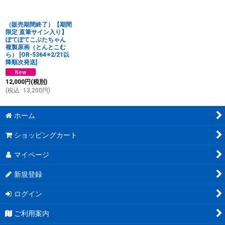
絞り込む
（販売期間終了）【期間
限定 直筆サイン入り】
ぽてぽてこぶたちゃん
複製原画（とんとこむ
ら）
[
OR-5364※2/21以
降順次発送
]
12,000
円
(税別)
(
税込
:
13,200
円
)
ホーム
ショッピングカート
マイページ
新規登録
ログイン
ご利用案内