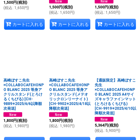
1,500
円
(税別)
1,500
円
(税別)
1,500
円
(税別)
(
税込
:
1,650
円
)
(
税込
:
1,650
円
)
(
税込
:
1,650
円
)
カートに入れる
カートに入れる
カートに入れる
高崎ぼすこ先生
高崎ぼすこ先生
【通販限定】高崎ぼすこ
×COLLABOCAFEHONP
×COLLABOCAFEHONP
先生
O BLANC 2025 等身ア
O BLANC 2025 等身ア
×COLLABOCAFEHONP
クリルスタンド(とろけ
クリルスタンド(メテオ
O BLANC 2025 A4サイ
るくちびる)
[
CH-
リックロンリーナイト)
ズキャラファインマット
9889※2025/6/6以降順
[
CH-9902※2025/4/18以
(とろけるくちびる)
次発送
]
降順次発送
]
[
CH-9919※2025/4/10以
降順次発送
]
1,800
円
(税別)
1,800
円
(税別)
5,364
円
(税別)
(
税込
:
1,980
円
)
(
税込
:
1,980
円
)
(
税込
:
5,900
円
)