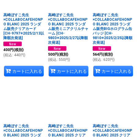
並び順
:
高崎ぼすこ先生
高崎ぼすこ先生
高崎ぼすこ先生
絞り込む
×COLLABOCAFEHONP
×COLLABOCAFEHONP
×COLLABOCAFEHONP
O BLANC 2025 ランダ
O BLANC 2025 ランダ
O BLANC 2025 ランダ
ム販売クリアカード
ム販売ミニアクリルチャ
ム販売BIGホログラム缶
[
CH-9797※2025/2/13以
ーム
[
CH-
バッジ
[
CH-
降順次発送
]
9803※2025/2/27以降順
9810※2025/2/25以降順
次発送
]
次発送
]
400
円
(税別)
500
円
(税別)
564
円
(税別)
(
税込
:
440
円
)
(
税込
:
550
円
)
(
税込
:
620
円
)
カートに入れる
カートに入れる
カートに入れる
高崎ぼすこ先生
高崎ぼすこ先生
高崎ぼすこ先生
×COLLABOCAFEHONP
×COLLABOCAFEHONP
×COLLABOCAFEHONP
O BLANC 2025 ランダ
O BLANC 2025 クリア
O BLANC 2025 クリア