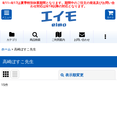
8/11~8/17は夏季特別休業期間となります。期間中のご注文の発送及びお問い合
わせ対応は8/18以降の対応となります。
メニュー
カート
カテゴリ
商品検索
ご利用案内
お問い合わせ
ホーム
>
高崎ぼすこ先生
高崎ぼすこ先生
表示順変更
閉じる
15
件
サブカテゴリ
:
表示数
: