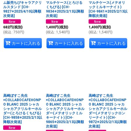
ム販売ちびキャラアクリ
マルチケース(とろける
マルチケース(メテオリ
ルスタンド
[
CH-
くちびる)
[
CH-
ックミルキーナイト)
9827※2025/4/10以降順
9834※2025/2/13以降順
[
CH-9841※2025/2/13以
次発送
]
次発送
]
降順次発送
]
682
円
(税別)
1,400
円
(税別)
1,400
円
(税別)
(
税込
:
750
円
)
(
税込
:
1,540
円
)
(
税込
:
1,540
円
)
カートに入れる
カートに入れる
カートに入れる
高崎ぼすこ先生
高崎ぼすこ先生
高崎ぼすこ先生
×COLLABOCAFEHONP
×COLLABOCAFEHONP
×COLLABOCAFEHONP
O BLANC 2025 シャカ
O BLANC 2025 シャカ
O BLANC 2025 シャカ
シャカアクリルキーホル
シャカアクリルキーホル
シャカアクリルキーホル
ダー(とろけるくちびる)
ダー(メテオリックミル
ダー(メテオリックロン
[
CH-9858※2025/2/13以
キーナイト)
[
CH-
リーナイト)
[
CH-
降順次発送
]
9865※2025/2/13以降順
9872※2025/2/13以降順
次発送
]
次発送
]