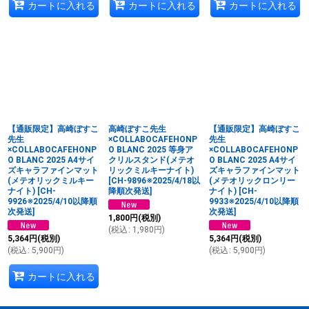
カートに入れる
カートに入れる
カートに入れる
【通販限定】高崎ぼすこ
高崎ぼすこ先生
【通販限定】高崎ぼすこ
先生
×COLLABOCAFEHONP
先生
×COLLABOCAFEHONP
O BLANC 2025 等身ア
×COLLABOCAFEHONP
O BLANC 2025 A4サイ
クリルスタンド(メテオ
O BLANC 2025 A4サイ
ズキャラファインマット
リックミルキーナイト)
ズキャラファインマット
(メテオリックミルキー
[
CH-9896※2025/4/18以
(メテオリックロンリー
ナイト)
[
CH-
降順次発送
]
ナイト)
[
CH-
9926※2025/4/10以降順
9933※2025/4/10以降順
次発送
]
次発送
]
1,800
円
(税別)
(
税込
:
1,980
円
)
5,364
円
(税別)
5,364
円
(税別)
(
税込
:
5,900
円
)
(
税込
:
5,900
円
)
カートに入れる