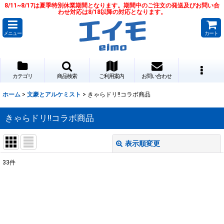
8/11~8/17は夏季特別休業期間となります。期間中のご注文の発送及びお問い合
わせ対応は8/18以降の対応となります。
メニュー
カート
カテゴリ
商品検索
ご利用案内
お問い合わせ
ホーム
>
文豪とアルケミスト
>
きゃらドリ!!コラボ商品
きゃらドリ!!コラボ商品
表示順変更
閉じる
33
件
表示数
:
並び順
: