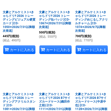
絞り込む
文豪とアルケミスト×き
文豪とアルケミスト×き
文豪とアルケミスト×き
ゃらドリ!! 2026 トレー
ゃらドリ!! 2026 トレー
ゃらドリ!! 2026 トレー
ディングビジュアル硬質
ディング缶バッジ
[
CD-
ディングめじるしアクリ
カード
[
CD-
1067※2026/7/31以降順
ルチャーム
[
CD-
1050※2026/7/31以降順
次発送
]
1074※2026/9/7以降順
次発送
]
次発送
]
500
円
(税別)
445
円
(税別)
700
円
(税別)
(
税込
:
550
円
)
(
税込
:
490
円
)
(
税込
:
770
円
)
カートに入れる
カートに入れる
カートに入れる
文豪とアルケミスト×き
文豪とアルケミスト×き
文豪とアルケミスト×き
ゃらドリ!! 2026 トレー
ゃらドリ!! 2026 B7サイ
ゃらドリ!! 2026 B7サイ
ディングアクリルスタン
ズカードケース(織田作
ズカードケース(中原中
ド
[
CD-
之助)
[
CD-
也)
[
CD-
1081※2026/7/31以降順
1111※2026/7/31以降順
1128※2026/7/31以降順