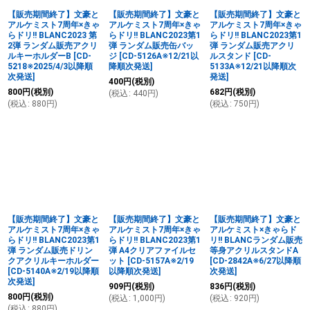
【販売期間終了】文豪と
【販売期間終了】文豪と
【販売期間終了】文豪と
アルケミスト7周年×きゃ
アルケミスト7周年×きゃ
アルケミスト7周年×きゃ
らドリ!! BLANC2023 第
らドリ!! BLANC2023第1
らドリ!! BLANC2023第1
2弾 ランダム販売アクリ
弾 ランダム販売缶バッ
弾 ランダム販売アクリ
ルキーホルダーB
[
CD-
ジ
[
CD-5126A※12/21以
ルスタンド
[
CD-
5218※2025/4/3以降順
降順次発送
]
5133A※12/21以降順次
次発送
]
発送
]
400
円
(税別)
800
円
(税別)
682
円
(税別)
(
税込
:
440
円
)
(
税込
:
880
円
)
(
税込
:
750
円
)
【販売期間終了】文豪と
【販売期間終了】文豪と
【販売期間終了】文豪と
アルケミスト7周年×きゃ
アルケミスト7周年×きゃ
アルケミスト×きゃらド
らドリ!! BLANC2023第1
らドリ!! BLANC2023第1
リ!! BLANCランダム販売
弾 ランダム販売ドリン
弾 A4クリアファイルセ
等身アクリルスタンドA
クアクリルキーホルダー
ット
[
CD-5157A※2/19
[
CD-2842A※6/27以降順
[
CD-5140A※2/19以降順
以降順次発送
]
次発送
]
次発送
]
909
円
(税別)
836
円
(税別)
800
円
(税別)
(
税込
:
1,000
円
)
(
税込
:
920
円
)
(
税込
:
880
円
)