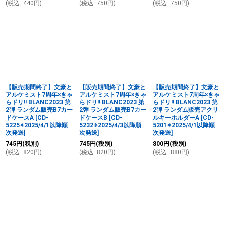
(
税込
:
440
円
)
(
税込
:
750
円
)
(
税込
:
750
円
)
【販売期間終了】文豪と
【販売期間終了】文豪と
【販売期間終了】文豪と
アルケミスト7周年×きゃ
アルケミスト7周年×きゃ
アルケミスト7周年×きゃ
らドリ!! BLANC2023 第
らドリ!! BLANC2023 第
らドリ!! BLANC2023 第
2弾 ランダム販売B7カー
2弾 ランダム販売B7カー
2弾 ランダム販売アクリ
ドケースA
[
CD-
ドケースB
[
CD-
ルキーホルダーA
[
CD-
5225※2025/4/1以降順
5232※2025/4/3以降順
5201※2025/4/1以降順
次発送
]
次発送
]
次発送
]
745
円
(税別)
745
円
(税別)
800
円
(税別)
(
税込
:
820
円
)
(
税込
:
820
円
)
(
税込
:
880
円
)