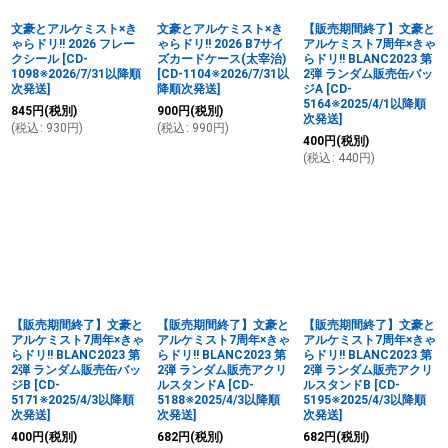
文豪とアルケミスト×き
文豪とアルケミスト×き
【販売期間終了】文豪と
ゃらドリ!! 2026 フレー
ゃらドリ!! 2026 B7サイ
アルケミスト7周年×きゃ
クシール
[
CD-
ズカードケース(太宰治)
らドリ!! BLANC2023 第
1098※2026/7/31以降順
[
CD-1104※2026/7/31以
2弾 ランダム販売缶バッ
次発送
]
降順次発送
]
ジA
[
CD-
5164※2025/4/1以降順
845
円
(税別)
900
円
(税別)
次発送
]
(
税込
:
930
円
)
(
税込
:
990
円
)
400
円
(税別)
(
税込
:
440
円
)
【販売期間終了】文豪と
【販売期間終了】文豪と
【販売期間終了】文豪と
アルケミスト7周年×きゃ
アルケミスト7周年×きゃ
アルケミスト7周年×きゃ
らドリ!! BLANC2023 第
らドリ!! BLANC2023 第
らドリ!! BLANC2023 第
2弾 ランダム販売缶バッ
2弾 ランダム販売アクリ
2弾 ランダム販売アクリ
ジB
[
CD-
ルスタンドA
[
CD-
ルスタンドB
[
CD-
5171※2025/4/3以降順
5188※2025/4/3以降順
5195※2025/4/3以降順
次発送
]
次発送
]
次発送
]
400
円
(税別)
682
円
(税別)
682
円
(税別)