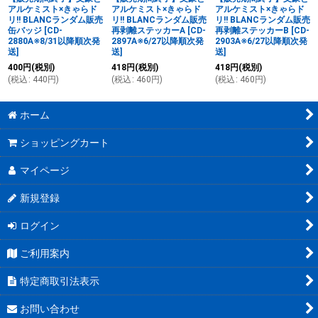
アルケミスト×きゃらド
アルケミスト×きゃらド
アルケミスト×きゃらド
リ!! BLANCランダム販売
リ!! BLANCランダム販売
リ!! BLANCランダム販売
缶バッジ
[
CD-
再剥離ステッカーA
[
CD-
再剥離ステッカーB
[
CD-
2880A※8/31以降順次発
2897A※6/27以降順次発
2903A※6/27以降順次発
送
]
送
]
送
]
400
円
(税別)
418
円
(税別)
418
円
(税別)
(
税込
:
440
円
)
(
税込
:
460
円
)
(
税込
:
460
円
)
ホーム
ショッピングカート
マイページ
新規登録
ログイン
ご利用案内
特定商取引法表示
お問い合わせ