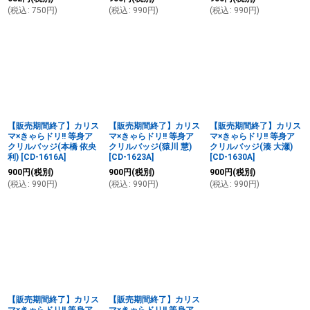
(
税込
:
750
円
)
(
税込
:
990
円
)
(
税込
:
990
円
)
【販売期間終了】カリス
【販売期間終了】カリス
【販売期間終了】カリス
マ×きゃらドリ!! 等身ア
マ×きゃらドリ!! 等身ア
マ×きゃらドリ!! 等身ア
クリルバッジ(本橋 依央
クリルバッジ(猿川 慧)
クリルバッジ(湊 大瀬)
利)
[
CD-1616A
]
[
CD-1623A
]
[
CD-1630A
]
900
円
(税別)
900
円
(税別)
900
円
(税別)
(
税込
:
990
円
)
(
税込
:
990
円
)
(
税込
:
990
円
)
【販売期間終了】カリス
【販売期間終了】カリス