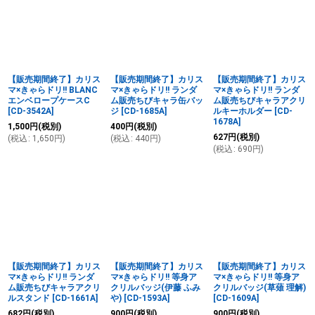
【販売期間終了】カリス
【販売期間終了】カリス
【販売期間終了】カリス
マ×きゃらドリ!! BLANC
マ×きゃらドリ!! ランダ
マ×きゃらドリ!! ランダ
エンベロープケースC
ム販売ちびキャラ缶バッ
ム販売ちびキャラアクリ
[
CD-3542A
]
ジ
[
CD-1685A
]
ルキーホルダー
[
CD-
1678A
]
1,500
円
(税別)
400
円
(税別)
627
円
(税別)
(
税込
:
1,650
円
)
(
税込
:
440
円
)
(
税込
:
690
円
)
【販売期間終了】カリス
【販売期間終了】カリス
【販売期間終了】カリス
マ×きゃらドリ!! ランダ
マ×きゃらドリ!! 等身ア
マ×きゃらドリ!! 等身ア
ム販売ちびキャラアクリ
クリルバッジ(伊藤 ふみ
クリルバッジ(草薙 理解)
ルスタンド
[
CD-1661A
]
や)
[
CD-1593A
]
[
CD-1609A
]
682
円
(税別)
900
円
(税別)
900
円
(税別)