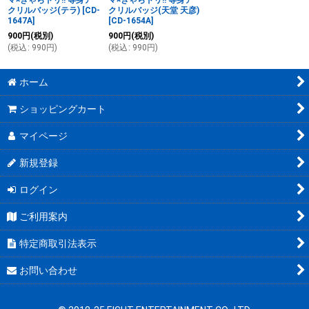
マ×きゃらドリ!! 等身ア
マ×きゃらドリ!! 等身ア
クリルバッジ(テラ)
[
CD-
クリルバッジ(天堂 天彦)
1647A
]
[
CD-1654A
]
900
円
(税別)
900
円
(税別)
(
税込
:
990
円
)
(
税込
:
990
円
)
ホーム
ショッピングカート
マイページ
新規登録
ログイン
ご利用案内
特定商取引法表示
お問い合わせ