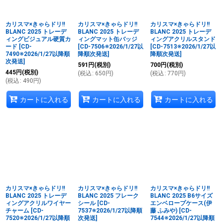
並び順
:
カリスマ×きゃらドリ!!
カリスマ×きゃらドリ!!
カリスマ×きゃらドリ!!
絞り込む
BLANC 2025 トレーデ
BLANC 2025 トレーデ
BLANC 2025 トレーデ
ィングビジュアル硬質カ
ィングマット缶バッジ
ィングアクリルスタンド
ード
[
CD-
[
CD-7506※2026/1/27以
[
CD-7513※2026/1/27以
7490※2026/1/27以降順
降順次発送
]
降順次発送
]
次発送
]
591
円
(税別)
700
円
(税別)
445
円
(税別)
(
税込
:
650
円
)
(
税込
:
770
円
)
(
税込
:
490
円
)
カートに入れる
カートに入れる
カートに入れる
カリスマ×きゃらドリ!!
カリスマ×きゃらドリ!!
カリスマ×きゃらドリ!!
BLANC 2025 トレーデ
BLANC 2025 フレーク
BLANC 2025 B6サイズ
ィングアクリルワイヤー
シール
[
CD-
エンベロープケース(伊
チャーム
[
CD-
7537※2026/1/27以降順
藤 ふみや)
[
CD-
7520※2026/1/27以降順
次発送
]
7544※2026/1/27以降順