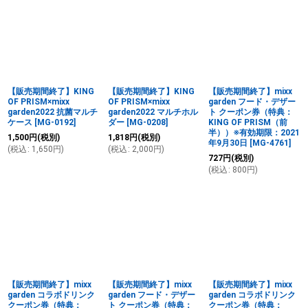
【販売期間終了】KING
【販売期間終了】KING
【販売期間終了】mixx
OF PRISM×mixx
OF PRISM×mixx
garden フード・デザー
garden2022 抗菌マルチ
garden2022 マルチホル
ト クーポン券（特典：
ケース
[
MG-0192
]
ダー
[
MG-0208
]
KING OF PRISM（前
半））※有効期限：2021
1,500
円
(税別)
1,818
円
(税別)
年9月30日
[
MG-4761
]
(
税込
:
1,650
円
)
(
税込
:
2,000
円
)
727
円
(税別)
(
税込
:
800
円
)
【販売期間終了】mixx
【販売期間終了】mixx
【販売期間終了】mixx
garden コラボドリンク
garden フード・デザー
garden コラボドリンク
クーポン券（特典：
ト クーポン券（特典：
クーポン券（特典：