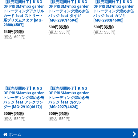
【販売期間終了】KING
【販売期間終了】KING
【販売期間終了】KING
OF PRISM×mixx garden
OF PRISM×mixx garden
OF PRISM×mixx garden
トレーディングアクリル
トレーディング煌めき缶
トレーディング煌めき缶
カード feat.ストリート
バッジ feat.タイガ
バッジ feat.カヅキ
系プリズムスタァ
[
MG-
[
MG-2897(4594)
]
[
MG-2903(4600)
]
2880(4587)
]
500
円
(税別)
500
円
(税別)
545
円
(税別)
(
税込
:
550
円
)
(
税込
:
550
円
)
(
税込
:
600
円
)
【販売期間終了】KING
【販売期間終了】KING
OF PRISM×mixx garden
OF PRISM×mixx garden
トレーディング煌めき缶
トレーディング煌めき缶
バッジ feat.アレクサン
バッジ feat.カケル
ダー
[
MG-2910(4617)
]
[
MG-2927(4624)
]
500
円
(税別)
500
円
(税別)
(
税込
:
550
円
)
(
税込
:
550
円
)
ホーム