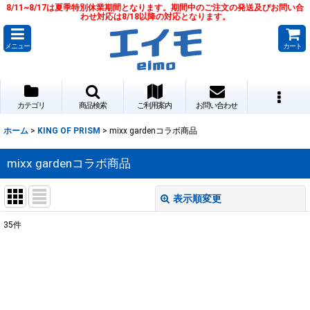
8/11~8/17は夏季特別休業期間となります。期間中のご注文の発送及びお問い合
わせ対応は8/18以降の対応となります。
メニュー
カート
カテゴリ
商品検索
ご利用案内
お問い合わせ
ホーム
>
KING OF PRISM
>
mixx gardenコラボ商品
mixx gardenコラボ商品
表示順変更
閉じる
35
件
表示数
:
並び順
: