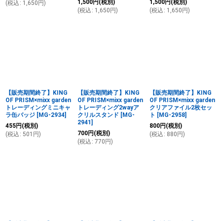
1,500
円
(税別)
1,500
円
(税別)
(
税込
:
1,650
円
)
(
税込
:
1,650
円
)
(
税込
:
1,650
円
)
【販売期間終了】KING
【販売期間終了】KING
【販売期間終了】KING
OF PRISM×mixx garden
OF PRISM×mixx garden
OF PRISM×mixx garden
トレーディングミニキャ
トレーディング2wayア
クリアファイル2枚セッ
ラ缶バッジ
[
MG-2934
]
クリルスタンド
[
MG-
ト
[
MG-2958
]
2941
]
455
円
(税別)
800
円
(税別)
700
円
(税別)
(
税込
:
501
円
)
(
税込
:
880
円
)
(
税込
:
770
円
)