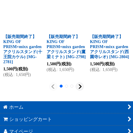
【販売期間終了】
【販売期間終了】
【販売期間終了】
KING OF
KING OF
KING OF
PRISM×mixx garden
PRISM×mixx garden
PRISM×mixx garden
アクリルスタンド(十
アクリルスタンド(鷹
アクリルスタンド(西
王院カケル)
[
MG-
梁ミナト)
[
MG-2798
]
園寺レオ)
[
MG-2804
]
2781
]
1,500
円
(税別)
1,500
円
(税別)
1,500
円
(税別)
(
税込
:
1,650
円
)
(
税込
:
1,650
円
)
(
税込
:
1,650
円
)
ホーム
ショッピングカート
マイページ