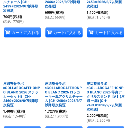
ルチャーム
[
CH-
2446※2026/8/7以降順
2453※2026/8/7以降順
2439※2026/9/7以降順
次発送
]
次発送
]
次発送
]
600
円
(税別)
1,400
円
(税別)
700
円
(税別)
(
税込
:
660
円
)
(
税込
:
1,540
円
)
(
税込
:
770
円
)
カートに入れる
カートに入れる
カートに入れる
岸辺整骨ラボ
岸辺整骨ラボ
岸辺整骨ラボ
×COLLABOCAFEHONP
×COLLABOCAFEHONP
×COLLABOCAFEHONP
O BLANC 2026 ステッ
O BLANC 2026 ロッカ
O BLANC 2026 等身ア
カーセットB
[
CH-
ーキー風アクリルチャー
クリルスタンド【A】(岸
2460※2026/8/7以降順
ム
[
CH-2484※2026/8/7
辺 一舞)
[
CH-
次発送
]
以降順次発送
]
2491※2026/9/7以降順
次発送
]
1,400
円
(税別)
1,727
円
(税別)
2,000
円
(税別)
(
税込
:
1,540
円
)
(
税込
:
1,900
円
)
(
税込
:
2,200
円
)