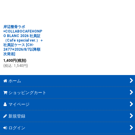
岸辺整骨ラボ
×COLLABOCAFEHONP
O BLANC 2026 社員証
（Cafe special ver.）＋
社員証ケース
[
CH-
2477※2026/8/7以降順
次発送
]
1,400
円
(税別)
(
税込
:
1,540
円
)
ホーム
ショッピングカート
マイページ
新規登録
ログイン