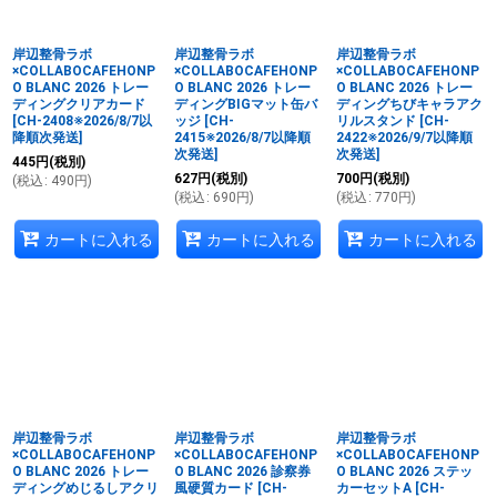
並び順
:
岸辺整骨ラボ
岸辺整骨ラボ
岸辺整骨ラボ
絞り込む
×COLLABOCAFEHONP
×COLLABOCAFEHONP
×COLLABOCAFEHONP
O BLANC 2026 トレー
O BLANC 2026 トレー
O BLANC 2026 トレー
ディングクリアカード
ディングBIGマット缶バ
ディングちびキャラアク
[
CH-2408※2026/8/7以
ッジ
[
CH-
リルスタンド
[
CH-
降順次発送
]
2415※2026/8/7以降順
2422※2026/9/7以降順
次発送
]
次発送
]
445
円
(税別)
627
円
(税別)
700
円
(税別)
(
税込
:
490
円
)
(
税込
:
690
円
)
(
税込
:
770
円
)
カートに入れる
カートに入れる
カートに入れる
岸辺整骨ラボ
岸辺整骨ラボ
岸辺整骨ラボ
×COLLABOCAFEHONP
×COLLABOCAFEHONP
×COLLABOCAFEHONP
O BLANC 2026 トレー
O BLANC 2026 診察券
O BLANC 2026 ステッ
ディングめじるしアクリ
風硬質カード
[
CH-
カーセットA
[
CH-