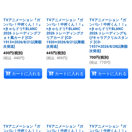
絞り込む
TVアニメーション『ガ
TVアニメーション『ガ
TVアニメーション『ガ
ンバレ！中村くん！！』
ンバレ！中村くん！！』
ンバレ！中村くん！！』
×きゃらドリ!! BLANC
×きゃらドリ!! BLANC
×きゃらドリ!! BLANC
2026 トレーディングフ
2026 トレーディングク
2026 トレーディングち
ォト風カード
[
CD-
リアカード
[
CD-
びキャラアクリルスタン
1913※2026/8/21以降順
1920※2026/8/21以降順
ド
[
CD-
次発送
]
次発送
]
1937※2026/8/28以降順
次発送
]
400
円
(税別)
445
円
(税別)
700
円
(税別)
(
税込
:
440
円
)
(
税込
:
490
円
)
(
税込
:
770
円
)
カートに入れる
カートに入れる
カートに入れる
TVアニメーション『ガ
TVアニメーション『ガ
TVアニメーション『ガ
ンバレ！中村くん！！』
ンバレ！中村くん！！』
ンバレ！中村くん！！』