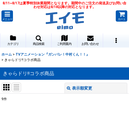
8/11~8/17は夏季特別休業期間となります。期間中のご注文の発送及びお問い合
わせ対応は8/18以降の対応となります。
メニュー
カート
カテゴリ
商品検索
ご利用案内
お問い合わせ
ホーム
>
TVアニメーション『ガンバレ！中村くん！！』
>
きゃらドリ!!コラボ商品
きゃらドリ!!コラボ商品
表示順変更
閉じる
9
件
表示数
:
並び順
: