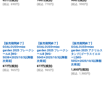
627
円
(税別)
700
円
(税別)
900
円
(税別)
(
税込
:
690
円
)
(
税込
:
770
円
)
(
税込
:
990
円
)
【販売期間終了】
【販売期間終了】
【販売期間終了】
GOALOUS5×mixx
GOALOUS5×mixx
GOALOUS5×mixx
garden 2025 フレークシ
garden 2025 フレークシ
garden 2025 アクリルス
ールA
[
MG-
ールB
[
MG-
タンド(ゴーラスイエロ
5038※2025/10/3以降順
5045※2025/10/3以降順
ー)
[
MG-
次発送
]
次発送
]
5052※2025/10/3以降順
次発送
]
877
円
(税別)
877
円
(税別)
1,800
円
(税別)
(
税込
:
965
円
)
(
税込
:
965
円
)
(
税込
:
1,980
円
)