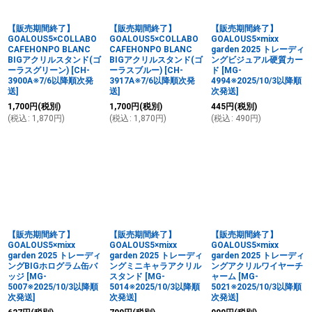
【販売期間終了】
【販売期間終了】
【販売期間終了】
GOALOUS5×COLLABO
GOALOUS5×COLLABO
GOALOUS5×mixx
CAFEHONPO BLANC
CAFEHONPO BLANC
garden 2025 トレーディ
BIGアクリルスタンド(ゴ
BIGアクリルスタンド(ゴ
ングビジュアル硬質カー
ーラスグリーン)
[
CH-
ーラスブルー)
[
CH-
ド
[
MG-
3900A※7/6以降順次発
3917A※7/6以降順次発
4994※2025/10/3以降順
送
]
送
]
次発送
]
1,700
円
(税別)
1,700
円
(税別)
445
円
(税別)
(
税込
:
1,870
円
)
(
税込
:
1,870
円
)
(
税込
:
490
円
)
【販売期間終了】
【販売期間終了】
【販売期間終了】
GOALOUS5×mixx
GOALOUS5×mixx
GOALOUS5×mixx
garden 2025 トレーディ
garden 2025 トレーディ
garden 2025 トレーディ
ングBIGホログラム缶バ
ングミニキャラアクリル
ングアクリルワイヤーチ
ッジ
[
MG-
スタンド
[
MG-
ャーム
[
MG-
5007※2025/10/3以降順
5014※2025/10/3以降順
5021※2025/10/3以降順
次発送
]
次発送
]
次発送
]