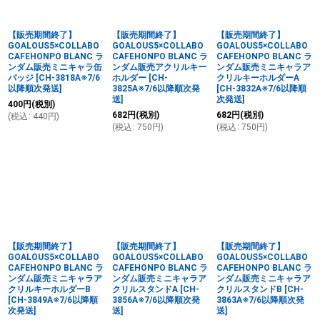
並び順
:
【販売期間終了】
【販売期間終了】
【販売期間終了】
絞り込む
GOALOUS5×COLLABO
GOALOUS5×COLLABO
GOALOUS5×COLLABO
CAFEHONPO BLANC ラ
CAFEHONPO BLANC ラ
CAFEHONPO BLANC ラ
ンダム販売ミニキャラ缶
ンダム販売アクリルキー
ンダム販売ミニキャラア
バッジ
[
CH-3818A※7/6
ホルダー
[
CH-
クリルキーホルダーA
以降順次発送
]
3825A※7/6以降順次発
[
CH-3832A※7/6以降順
送
]
次発送
]
400
円
(税別)
682
円
(税別)
682
円
(税別)
(
税込
:
440
円
)
(
税込
:
750
円
)
(
税込
:
750
円
)
【販売期間終了】
【販売期間終了】
【販売期間終了】
GOALOUS5×COLLABO
GOALOUS5×COLLABO
GOALOUS5×COLLABO
CAFEHONPO BLANC ラ
CAFEHONPO BLANC ラ
CAFEHONPO BLANC ラ
ンダム販売ミニキャラア
ンダム販売ミニキャラア
ンダム販売ミニキャラア
クリルキーホルダーB
クリルスタンドA
[
CH-
クリルスタンドB
[
CH-
[
CH-3849A※7/6以降順
3856A※7/6以降順次発
3863A※7/6以降順次発
次発送
]
送
]
送
]