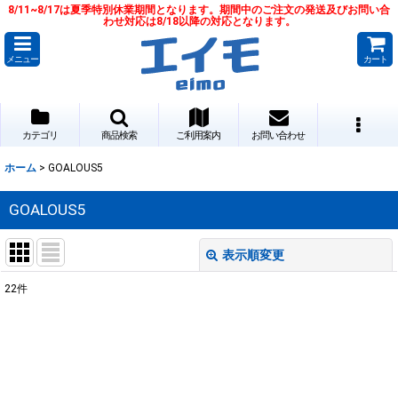
8/11~8/17は夏季特別休業期間となります。期間中のご注文の発送及びお問い合
わせ対応は8/18以降の対応となります。
メニュー
カート
カテゴリ
商品検索
ご利用案内
お問い合わせ
ホーム
>
GOALOUS5
GOALOUS5
表示順変更
閉じる
22
件
サブカテゴリ
:
表示数
: