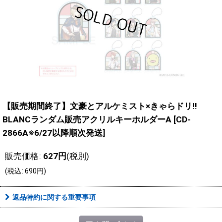
【販売期間終了】文豪とアルケミスト×きゃらドリ!!
BLANCランダム販売アクリルキーホルダーA
[
CD-
2866A※6/27以降順次発送
]
販売価格
:
627
円
(税別)
(
税込
:
690
円
)
返品特約に関する重要事項