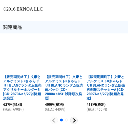
©2016 EXNOA LLC
関連商品
【販売期間終了】文豪と
【販売期間終了】文豪と
【販売期間終了】文豪と
アルケミスト×きゃらド
アルケミスト×きゃらド
アルケミスト×きゃらド
リ!! BLANCランダム販売
リ!! BLANCランダム販売
リ!! BLANCランダム販売
アクリルキーホルダーB
缶バッジ
[
CD-
再剥離ステッカーA
[
CD-
[
CD-2873A※6/27以降順
2880A※8/31以降順次発
2897A※6/27以降順次発
次発送
]
送
]
送
]
627
円
(税別)
400
円
(税別)
418
円
(税別)
(
税込
:
690
円
)
(
税込
:
440
円
)
(
税込
:
460
円
)