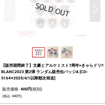
【販売期間終了】文豪とアルケミスト7周年×きゃらドリ!!
BLANC2023 第2弾 ランダム販売缶バッジA
[
CD-
5164※2025/4/1以降順次発送
]
販売価格
:
400
円
(税別)
(
税込
:
440
円
)