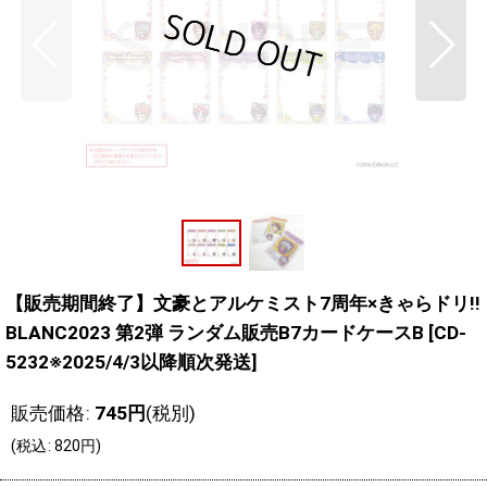
【販売期間終了】文豪とアルケミスト7周年×きゃらドリ!!
BLANC2023 第2弾 ランダム販売B7カードケースB
[
CD-
5232※2025/4/3以降順次発送
]
販売価格
:
745
円
(税別)
(
税込
:
820
円
)