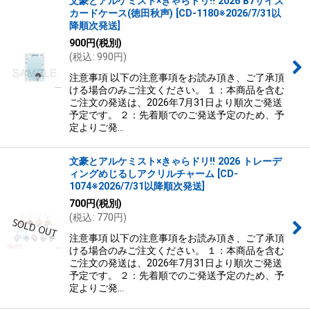
文豪とアルケミスト×きゃらドリ!! 2026 B7サイズ
カードケース(徳田秋声)
[
CD-1180※2026/7/31以
降順次発送
]
900
円
(税別)
(
税込
:
990
円
)
注意事項 以下の注意事項をお読み頂き、ご了承頂
ける場合のみご注文ください。 １：本商品を含む
ご注文の発送は、2026年7月31日より順次ご発送
予定です。 ２：先着順でのご発送予定のため、予
定よりご発…
文豪とアルケミスト×きゃらドリ!! 2026 トレーデ
ィングめじるしアクリルチャーム
[
CD-
1074※2026/7/31以降順次発送
]
700
円
(税別)
(
税込
:
770
円
)
注意事項 以下の注意事項をお読み頂き、ご了承頂
ける場合のみご注文ください。 １：本商品を含む
ご注文の発送は、2026年7月31日より順次ご発送
予定です。 ２：先着順でのご発送予定のため、予
定よりご発…