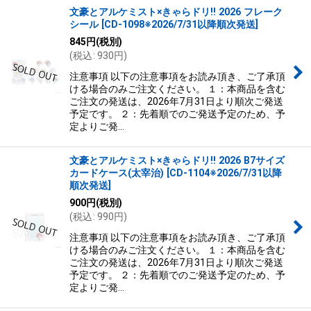
文豪とアルケミスト×きゃらドリ!! 2026 フレーク
シール
[
CD-1098※2026/7/31以降順次発送
]
845
円
(税別)
(
税込
:
930
円
)
注意事項 以下の注意事項をお読み頂き、ご了承頂
ける場合のみご注文ください。 １：本商品を含む
ご注文の発送は、2026年7月31日より順次ご発送
予定です。 ２：先着順でのご発送予定のため、予
定よりご発…
文豪とアルケミスト×きゃらドリ!! 2026 B7サイズ
カードケース(太宰治)
[
CD-1104※2026/7/31以降
順次発送
]
900
円
(税別)
(
税込
:
990
円
)
注意事項 以下の注意事項をお読み頂き、ご了承頂
ける場合のみご注文ください。 １：本商品を含む
ご注文の発送は、2026年7月31日より順次ご発送
予定です。 ２：先着順でのご発送予定のため、予
定よりご発…