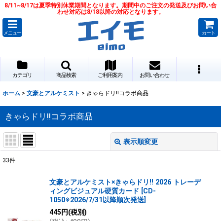
8/11~8/17は夏季特別休業期間となります。期間中のご注文の発送及びお問い合
わせ対応は8/18以降の対応となります。
メニュー
カート
カテゴリ
商品検索
ご利用案内
お問い合わせ
ホーム
>
文豪とアルケミスト
>
きゃらドリ!!コラボ商品
きゃらドリ!!コラボ商品
表示順変更
閉じる
33
件
表示数
:
文豪とアルケミスト×きゃらドリ!! 2026 トレーデ
ィングビジュアル硬質カード
[
CD-
並び順
:
1050※2026/7/31以降順次発送
]
445
円
(税別)