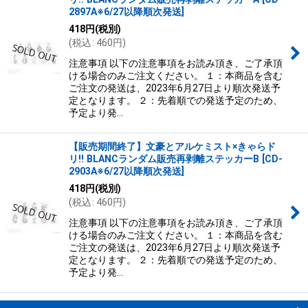
2897A※6/27以降順次発送
]
418
円
(税別)
(
税込
:
460
円
)
注意事項 以下の注意事項をお読み頂き、ご了承頂
ける場合のみご注文ください。 １：本商品を含む
ご注文の発送は、2023年6月27日より順次発送予
定となります。 ２：先着順での発送予定のため、
予定より発…
【販売期間終了】文豪とアルケミスト×きゃらド
リ!! BLANCランダム販売再剥離ステッカーB
[
CD-
2903A※6/27以降順次発送
]
418
円
(税別)
(
税込
:
460
円
)
注意事項 以下の注意事項をお読み頂き、ご了承頂
ける場合のみご注文ください。 １：本商品を含む
ご注文の発送は、2023年6月27日より順次発送予
定となります。 ２：先着順での発送予定のため、
予定より発…