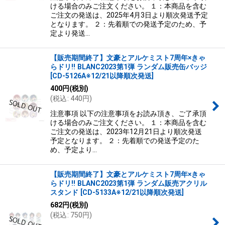
ける場合のみご注文ください。 １：本商品を含む
ご注文の発送は、2025年4月3日より順次発送予定
となります。 ２：先着順での発送予定のため、予
定より発送…
【販売期間終了】文豪とアルケミスト7周年×きゃ
らドリ!! BLANC2023第1弾 ランダム販売缶バッジ
[
CD-5126A※12/21以降順次発送
]
400
円
(税別)
(
税込
:
440
円
)
注意事項 以下の注意事項をお読み頂き、ご了承頂
ける場合のみご注文ください。 １：本商品を含む
ご注文の発送は、2023年12月21日より順次発送
予定となります。 ２：先着順での発送予定のた
め、予定より…
【販売期間終了】文豪とアルケミスト7周年×きゃ
らドリ!! BLANC2023第1弾 ランダム販売アクリル
スタンド
[
CD-5133A※12/21以降順次発送
]
682
円
(税別)
(
税込
:
750
円
)