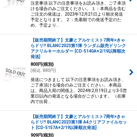
注意事項 以下の注意事項をお読み頂き、ご了承頂
ける場合のみご注文ください。 １：本商品を含む
ご注文の発送は、2023年12月21日より順次発送
予定となります。 ２：先着順での発送予定のた
め、予定より…
【販売期間終了】文豪とアルケミスト7周年×きゃ
らドリ!! BLANC2023第1弾 ランダム販売ドリンク
アクリルキーホルダー
[
CD-5140A※2/19以降順次
発送
]
800
円
(税別)
(
税込
:
880
円
)
発送につきまして 以下の注意事項をお読み頂き、
ご了承頂ける場合のみご注文ください。 本商品
は、商品入荷の関係上、2024年2月19日より3-5営
業日以内の発送となる場合がございます。 （在庫
内で出荷…
【販売期間終了】文豪とアルケミスト7周年×きゃ
らドリ!! BLANC2023第1弾 A4クリアファイルセッ
ト
[
CD-5157A※2/19以降順次発送
]
909
円
(税別)