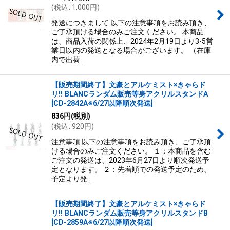
(
税込
:
1,000
円
)
発送につきまして 以下の注意事項をお読み頂き、
ご了承頂ける場合のみご注文ください。 本商品
は、商品入荷の関係上、2024年2月19日より3-5営
業日以内の発送となる場合がございます。 （在庫
内で出荷…
【販売期間終了】文豪とアルケミスト×きゃらド
リ!! BLANCランダム販売等身アクリルスタンドA
[
CD-2842A※6/27以降順次発送
]
836
円
(税別)
(
税込
:
920
円
)
注意事項 以下の注意事項をお読み頂き、ご了承頂
ける場合のみご注文ください。 １：本商品を含む
ご注文の発送は、2023年6月27日より順次発送予
定となります。 ２：先着順での発送予定のため、
予定より発…
【販売期間終了】文豪とアルケミスト×きゃらド
リ!! BLANCランダム販売等身アクリルスタンドB
[
CD-2859A※6/27以降順次発送
]