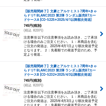
【販売期間終了】文豪とアルケミスト7周年×きゃ
らドリ!! BLANC2023 第2弾 ランダム販売B7カー
ドケースA
[
CD-5225※2025/4/1以降順次発送
]
745
円
(税別)
(
税込
:
820
円
)
注意事項 以下の注意事項をお読み頂き、ご了承頂
ける場合のみご注文ください。 １：本商品を含む
ご注文の発送は、2025年4月1日より順次発送予定
となります。 ２：先着順での発送予定のため、予
定より発送…
【販売期間終了】文豪とアルケミスト7周年×きゃ
らドリ!! BLANC2023 第2弾 ランダム販売B7カー
ドケースB
[
CD-5232※2025/4/3以降順次発送
]
745
円
(税別)
(
税込
:
820
円
)
注意事項 以下の注意事項をお読み頂き、ご了承頂
ける場合のみご注文ください。 １：本商品を含む
ご注文の発送は、2025年4月3日より順次発送予定
となります。 ２：先着順での発送予定のため、予