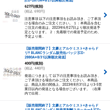
[
CD-2873A※6/27以降順次発送
]
627
円
(税別)
(
税込
:
690
円
)
注意事項 以下の注意事項をお読み頂き、ご了承頂
ける場合のみご注文ください。 １：本商品を含む
ご注文の発送は、2023年6月27日より順次発送予
定となります。 ２：先着順での発送予定のため、
予定より発…
【販売期間終了】文豪とアルケミスト×きゃらド
リ!! BLANCランダム販売缶バッジ
[
CD-
2880A※8/31以降順次発送
]
400
円
(税別)
(
税込
:
440
円
)
発送につきまして 以下の注意事項をお読み頂き、
ご了承頂ける場合のみご注文ください。 本商品
は、商品入荷の関係上、2023年8月31日より3-5営
業日以内の発送となる場合がございます。 （在庫
内で出荷…
【販売期間終了】文豪とアルケミスト×きゃらド
リ!! BLANCランダム販売再剥離ステッカーA
[
CD-