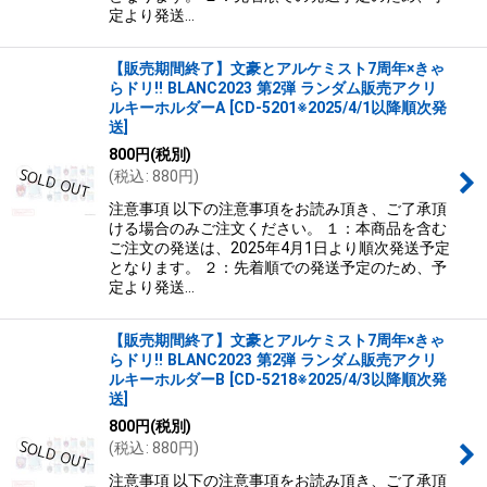
定より発送…
【販売期間終了】文豪とアルケミスト7周年×きゃ
らドリ!! BLANC2023 第2弾 ランダム販売アクリ
ルキーホルダーA
[
CD-5201※2025/4/1以降順次発
送
]
800
円
(税別)
(
税込
:
880
円
)
注意事項 以下の注意事項をお読み頂き、ご了承頂
ける場合のみご注文ください。 １：本商品を含む
ご注文の発送は、2025年4月1日より順次発送予定
となります。 ２：先着順での発送予定のため、予
定より発送…
【販売期間終了】文豪とアルケミスト7周年×きゃ
らドリ!! BLANC2023 第2弾 ランダム販売アクリ
ルキーホルダーB
[
CD-5218※2025/4/3以降順次発
送
]
800
円
(税別)
(
税込
:
880
円
)
注意事項 以下の注意事項をお読み頂き、ご了承頂