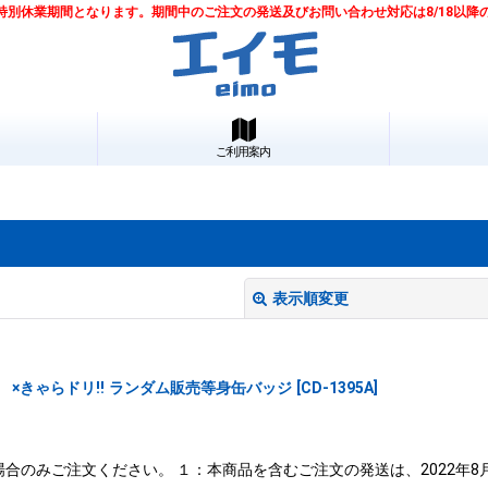
は夏季特別休業期間となります。期間中のご注文の発送及びお問い合わせ対応は8/18以
ご利用案内
表示順変更
×きゃらドリ!! ランダム販売等身缶バッジ
[
CD-1395A
]
合のみご注文ください。 １：本商品を含むご注文の発送は、2022年8
絞り込む