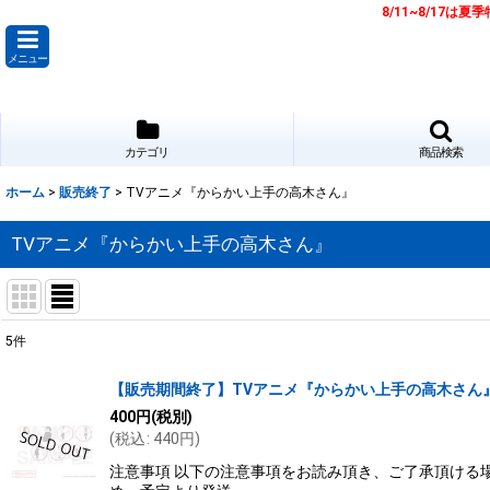
8/11~8/17
メニュー
カテゴリ
商品検索
ホーム
>
販売終了
>
TVアニメ『からかい上手の高木さん』
TVアニメ『からかい上手の高木さん』
5
件
表示数
:
【販売期間終了】TVアニメ『からかい上手の高木さん』 
400
円
(税別)
並び順
:
(
税込
:
440
円
)
注意事項 以下の注意事項をお読み頂き、ご了承頂ける場