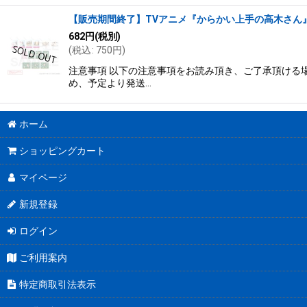
【販売期間終了】TVアニメ『からかい上手の高木さん』
682
円
(税別)
(
税込
:
750
円
)
注意事項 以下の注意事項をお読み頂き、ご了承頂ける場
め、予定より発送…
ホーム
ショッピングカート
マイページ
新規登録
ログイン
ご利用案内
特定商取引法表示