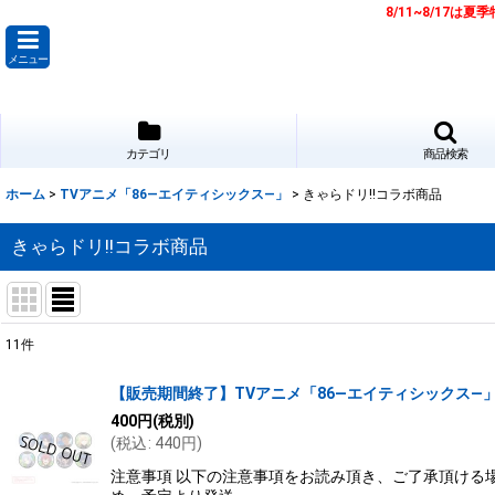
8/11~8/17
メニュー
カテゴリ
商品検索
ホーム
>
TVアニメ「86―エイティシックス―」
>
きゃらドリ!!コラボ商品
きゃらドリ!!コラボ商品
11
件
表示数
:
【販売期間終了】TVアニメ「86―エイティシックス―」×
400
円
(税別)
並び順
:
(
税込
:
440
円
)
注意事項 以下の注意事項をお読み頂き、ご了承頂ける場