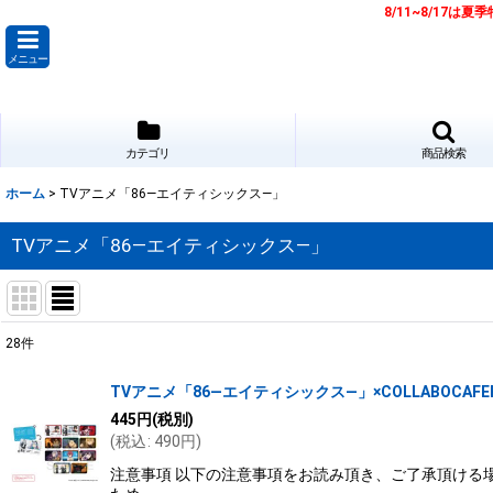
8/11~8/17
メニュー
カテゴリ
商品検索
ホーム
>
TVアニメ「86―エイティシックス―」
TVアニメ「86―エイティシックス―」
28
件
サブカテゴリ
:
TVアニメ「86―エイティシックス―」×COLLABOCAFE
445
円
(税別)
表示数
:
(
税込
:
490
円
)
注意事項 以下の注意事項をお読み頂き、ご了承頂ける場
並び順
: