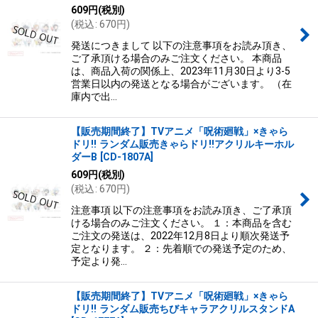
609
円
(税別)
(
税込
:
670
円
)
発送につきまして 以下の注意事項をお読み頂き、
ご了承頂ける場合のみご注文ください。 本商品
は、商品入荷の関係上、2023年11月30日より3-5
営業日以内の発送となる場合がございます。 （在
庫内で出…
【販売期間終了】TVアニメ「呪術廻戦」×きゃら
ドリ!! ランダム販売きゃらドリ!!アクリルキーホル
ダーB
[
CD-1807A
]
609
円
(税別)
(
税込
:
670
円
)
注意事項 以下の注意事項をお読み頂き、ご了承頂
ける場合のみご注文ください。 １：本商品を含む
ご注文の発送は、2022年12月8日より順次発送予
定となります。 ２：先着順での発送予定のため、
予定より発…
【販売期間終了】TVアニメ「呪術廻戦」×きゃら
ドリ!! ランダム販売ちびキャラアクリルスタンドA