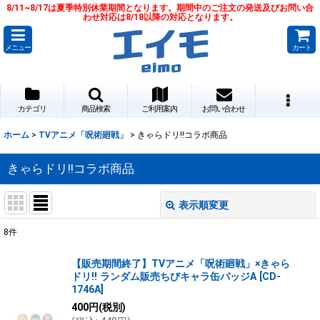
8/11~8/17は夏季特別休業期間となります。期間中のご注文の発送及びお問い合
わせ対応は8/18以降の対応となります。
メニュー
カート
カテゴリ
商品検索
ご利用案内
お問い合わせ
ホーム
>
TVアニメ「呪術廻戦」
>
きゃらドリ!!コラボ商品
きゃらドリ!!コラボ商品
表示順変更
閉じる
8
件
表示数
:
【販売期間終了】TVアニメ「呪術廻戦」×きゃら
ドリ!! ランダム販売ちびキャラ缶バッジA
[
CD-
並び順
:
1746A
]
400
円
(税別)