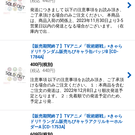
(
税込
:
440
円
)
絞り込む
発送につきまして 以下の注意事項をお読み頂き、
ご了承頂ける場合のみご注文ください。 本商品
は、商品入荷の関係上、2023年11月30日より3-5
営業日以内の発送となる場合がございます。 （在
庫内で出…
【販売期間終了】TVアニメ「呪術廻戦」×きゃら
ドリ!! ランダム販売ちびキャラ缶バッジB
[
CD-
1784A
]
400
円
(税別)
(
税込
:
440
円
)
注意事項 以下の注意事項をお読み頂き、ご了承頂
ける場合のみご注文ください。 １：本商品を含む
ご注文の発送は、2022年12月8日より順次発送予
定となります。 ２：先着順での発送予定のため、
予定より発…
【販売期間終了】TVアニメ「呪術廻戦」×きゃら
ドリ!! ランダム販売ちびキャラアクリルキーホル
ダーA
[
CD-1753A
]
609
円
(税別)