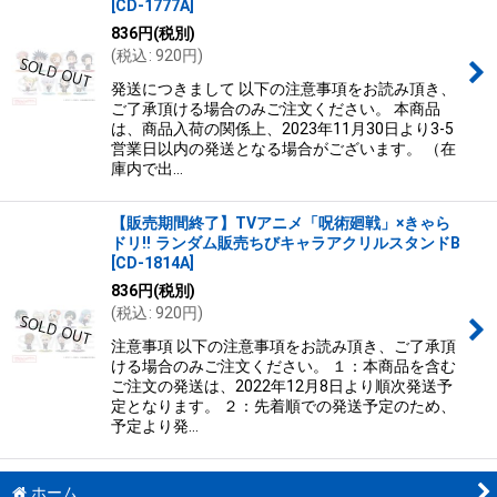
[
CD-1777A
]
836
円
(税別)
(
税込
:
920
円
)
発送につきまして 以下の注意事項をお読み頂き、
ご了承頂ける場合のみご注文ください。 本商品
は、商品入荷の関係上、2023年11月30日より3-5
営業日以内の発送となる場合がございます。 （在
庫内で出…
【販売期間終了】TVアニメ「呪術廻戦」×きゃら
ドリ!! ランダム販売ちびキャラアクリルスタンドB
[
CD-1814A
]
836
円
(税別)
(
税込
:
920
円
)
注意事項 以下の注意事項をお読み頂き、ご了承頂
ける場合のみご注文ください。 １：本商品を含む
ご注文の発送は、2022年12月8日より順次発送予
定となります。 ２：先着順での発送予定のため、
予定より発…
ホーム