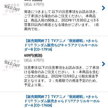
(
税込
:
670
円
)
発送につきまして 以下の注意事項をお読み頂き、
ご了承頂ける場合のみご注文ください。 本商品
は、商品入荷の関係上、2023年11月30日より3-5
営業日以内の発送となる場合がございます。 （在
庫内で出…
【販売期間終了】TVアニメ「呪術廻戦」×きゃら
ドリ!! ランダム販売ちびキャラアクリルキーホル
ダーB
[
CD-1791A
]
609
円
(税別)
(
税込
:
670
円
)
注意事項 以下の注意事項をお読み頂き、ご了承頂
ける場合のみご注文ください。 １：本商品を含む
ご注文の発送は、2022年12月8日より順次発送予
定となります。 ２：先着順での発送予定のため、
予定より発…
【販売期間終了】TVアニメ「呪術廻戦」×きゃら
ドリ!! ランダム販売きゃらドリ!!アクリルキーホル
ダーA
[
CD-1760A
]