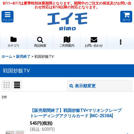
8/11~8/17は夏季特別休業期間となります。期間中のご注文の発送及びお問い合
わせ対応は8/18以降の対応となります。
メニュー
カート
カテゴリ
商品検索
ご利用案内
お問い合わせ
ホーム
>
販売終了
>
戦国炒飯TV
戦国炒飯TV
表示順変更
閉じる
3
件
表示数
:
【販売期間終了】戦国炒飯TV×マリオンクレープ
トレーディングアクリルカード
[
MC-2538A
]
並び順
:
545
円
(税別)
(
税込
:
600
円
)