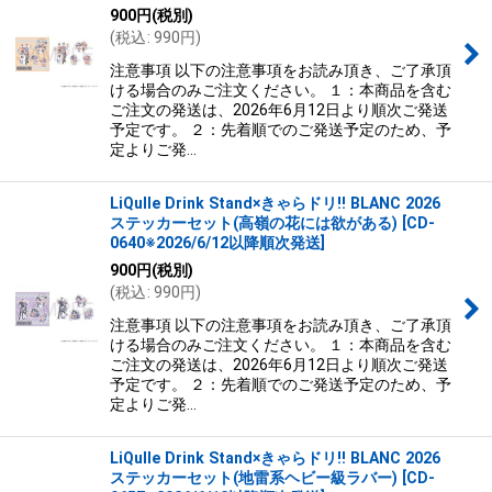
900
円
(税別)
(
税込
:
990
円
)
注意事項 以下の注意事項をお読み頂き、ご了承頂
ける場合のみご注文ください。 １：本商品を含む
ご注文の発送は、2026年6月12日より順次ご発送
予定です。 ２：先着順でのご発送予定のため、予
定よりご発…
LiQulle Drink Stand×きゃらドリ!! BLANC 2026
ステッカーセット(高嶺の花には欲がある)
[
CD-
0640※2026/6/12以降順次発送
]
900
円
(税別)
(
税込
:
990
円
)
注意事項 以下の注意事項をお読み頂き、ご了承頂
ける場合のみご注文ください。 １：本商品を含む
ご注文の発送は、2026年6月12日より順次ご発送
予定です。 ２：先着順でのご発送予定のため、予
定よりご発…
LiQulle Drink Stand×きゃらドリ!! BLANC 2026
ステッカーセット(地雷系ヘビー級ラバー)
[
CD-