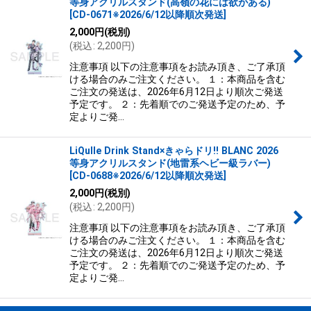
等身アクリルスタンド(高嶺の花には欲がある)
[
CD-0671※2026/6/12以降順次発送
]
2,000
円
(税別)
(
税込
:
2,200
円
)
注意事項 以下の注意事項をお読み頂き、ご了承頂
ける場合のみご注文ください。 １：本商品を含む
ご注文の発送は、2026年6月12日より順次ご発送
予定です。 ２：先着順でのご発送予定のため、予
定よりご発…
LiQulle Drink Stand×きゃらドリ!! BLANC 2026
等身アクリルスタンド(地雷系ヘビー級ラバー)
[
CD-0688※2026/6/12以降順次発送
]
2,000
円
(税別)
(
税込
:
2,200
円
)
注意事項 以下の注意事項をお読み頂き、ご了承頂
ける場合のみご注文ください。 １：本商品を含む
ご注文の発送は、2026年6月12日より順次ご発送
予定です。 ２：先着順でのご発送予定のため、予
定よりご発…