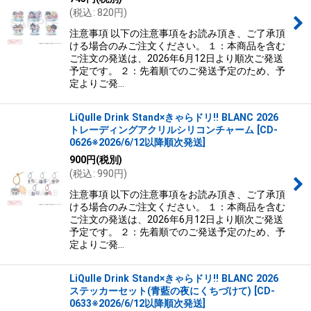
(
税込
:
820
円
)
注意事項 以下の注意事項をお読み頂き、ご了承頂
ける場合のみご注文ください。 １：本商品を含む
ご注文の発送は、2026年6月12日より順次ご発送
予定です。 ２：先着順でのご発送予定のため、予
定よりご発…
LiQulle Drink Stand×きゃらドリ!! BLANC 2026
トレーディングアクリルシリコンチャーム
[
CD-
0626※2026/6/12以降順次発送
]
900
円
(税別)
(
税込
:
990
円
)
注意事項 以下の注意事項をお読み頂き、ご了承頂
ける場合のみご注文ください。 １：本商品を含む
ご注文の発送は、2026年6月12日より順次ご発送
予定です。 ２：先着順でのご発送予定のため、予
定よりご発…
LiQulle Drink Stand×きゃらドリ!! BLANC 2026
ステッカーセット(青藍の夜にくちづけて)
[
CD-
0633※2026/6/12以降順次発送
]