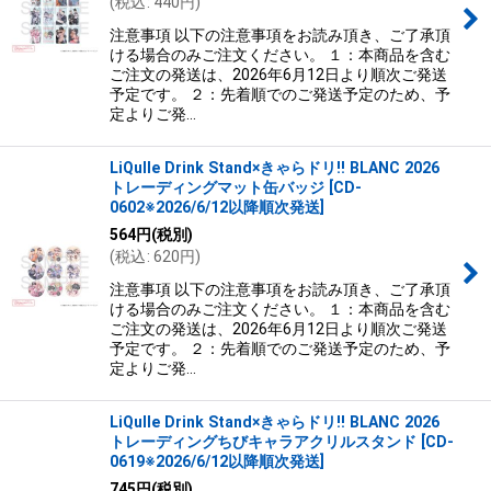
(
税込
:
440
円
)
絞り込む
注意事項 以下の注意事項をお読み頂き、ご了承頂
ける場合のみご注文ください。 １：本商品を含む
ご注文の発送は、2026年6月12日より順次ご発送
予定です。 ２：先着順でのご発送予定のため、予
定よりご発…
LiQulle Drink Stand×きゃらドリ!! BLANC 2026
トレーディングマット缶バッジ
[
CD-
0602※2026/6/12以降順次発送
]
564
円
(税別)
(
税込
:
620
円
)
注意事項 以下の注意事項をお読み頂き、ご了承頂
ける場合のみご注文ください。 １：本商品を含む
ご注文の発送は、2026年6月12日より順次ご発送
予定です。 ２：先着順でのご発送予定のため、予
定よりご発…
LiQulle Drink Stand×きゃらドリ!! BLANC 2026
トレーディングちびキャラアクリルスタンド
[
CD-
0619※2026/6/12以降順次発送
]
745
円
(税別)