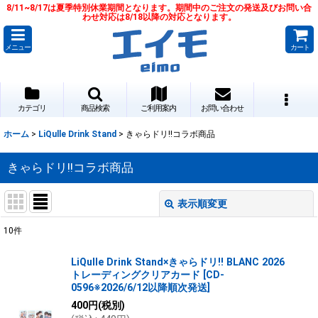
8/11~8/17は夏季特別休業期間となります。期間中のご注文の発送及びお問い合
わせ対応は8/18以降の対応となります。
メニュー
カート
カテゴリ
商品検索
ご利用案内
お問い合わせ
ホーム
>
LiQulle Drink Stand
>
きゃらドリ!!コラボ商品
きゃらドリ!!コラボ商品
表示順変更
閉じる
10
件
表示数
:
LiQulle Drink Stand×きゃらドリ!! BLANC 2026
トレーディングクリアカード
[
CD-
並び順
:
0596※2026/6/12以降順次発送
]
400
円
(税別)