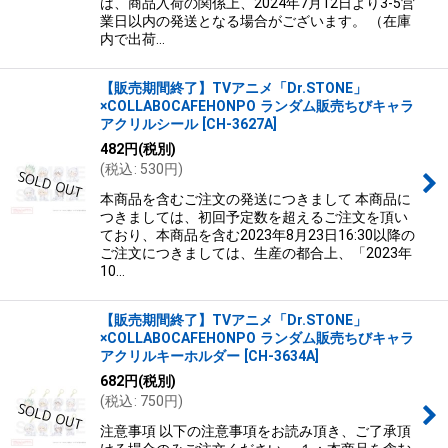
は、商品入荷の関係上、2024年7月12日より3-5営
業日以内の発送となる場合がございます。 （在庫
内で出荷…
【販売期間終了】TVアニメ「Dr.STONE」
×COLLABOCAFEHONPO ランダム販売ちびキャラ
アクリルシール
[
CH-3627A
]
482
円
(税別)
(
税込
:
530
円
)
本商品を含むご注文の発送につきまして 本商品に
つきましては、初回予定数を超えるご注文を頂い
ており、本商品を含む2023年8月23日16:30以降の
ご注文につきましては、生産の都合上、「2023年
10…
【販売期間終了】TVアニメ「Dr.STONE」
×COLLABOCAFEHONPO ランダム販売ちびキャラ
アクリルキーホルダー
[
CH-3634A
]
682
円
(税別)
(
税込
:
750
円
)
注意事項 以下の注意事項をお読み頂き、ご了承頂