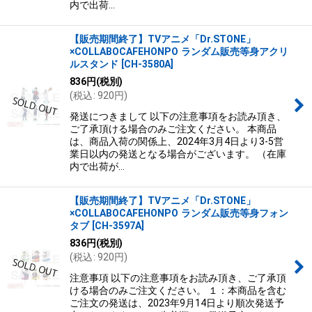
内で出荷…
【販売期間終了】TVアニメ「Dr.STONE」
×COLLABOCAFEHONPO ランダム販売等身アクリ
ルスタンド
[
CH-3580A
]
836
円
(税別)
(
税込
:
920
円
)
発送につきまして 以下の注意事項をお読み頂き、
ご了承頂ける場合のみご注文ください。 本商品
は、商品入荷の関係上、2024年3月4日より3-5営
業日以内の発送となる場合がございます。 （在庫
内で出荷が…
【販売期間終了】TVアニメ「Dr.STONE」
×COLLABOCAFEHONPO ランダム販売等身フォン
タブ
[
CH-3597A
]
836
円
(税別)
(
税込
:
920
円
)
注意事項 以下の注意事項をお読み頂き、ご了承頂
ける場合のみご注文ください。 １：本商品を含む
ご注文の発送は、2023年9月14日より順次発送予