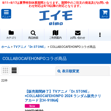
8/11~8/17は夏季特別休業期間となります。期間中のご注文の発送及びお問い合
わせ対応は8/18以降の対応となります。
メニュー
カート
カテゴリ
商品検索
ご利用案内
お問い合わせ
ホーム
>
TVアニメ「Dr.STONE」
>
COLLABOCAFEHONPOコラボ商品
COLLABOCAFEHONPOコラボ商品
表示順変更
閉じる
22
件
表示数
:
【販売期間終了】TVアニメ「Dr.STONE」
×COLLABOCAFEHONPO 2024 ランダム販売クリ
並び順
:
アカード
[
CH-9186A
]