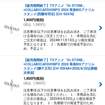
【販売期間終了】TVアニメ「Dr.STONE」
×COLLABOCAFEHONPO 2024 等身BIGアクリル
スタンド(西園寺羽京)
[
CH-9247A
]
1,800
円
(税別)
(
税込
:
1,980
円
)
注意事項 以下の注意事項をお読み頂き、ご了承頂
ける場合のみご注文ください。 １：本商品を含む
ご注文の発送は、2024年11月13日より順次発送
予定となります。 ２：先着順での発送予定のた
め、予定より…
【販売期間終了】TVアニメ「Dr.STONE」
×COLLABOCAFEHONPO 2024 等身BIGアクリル
スタンド(獅子王司)
[
CH-9254A※2025/6/23以降順
次発送
]
1,800
円
(税別)
(
税込
:
1,980
円
)
注意事項 以下の注意事項をお読み頂き、ご了承頂
ける場合のみご注文ください。 １：本商品を含む
ご注文の発送は、2025年6月23日より順次発送予
定となります。 ２：先着順での発送予定のため、