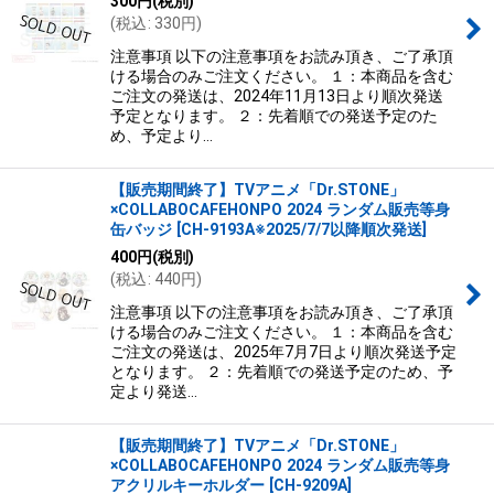
300
円
(税別)
絞り込む
(
税込
:
330
円
)
注意事項 以下の注意事項をお読み頂き、ご了承頂
ける場合のみご注文ください。 １：本商品を含む
ご注文の発送は、2024年11月13日より順次発送
予定となります。 ２：先着順での発送予定のた
め、予定より…
【販売期間終了】TVアニメ「Dr.STONE」
×COLLABOCAFEHONPO 2024 ランダム販売等身
缶バッジ
[
CH-9193A※2025/7/7以降順次発送
]
400
円
(税別)
(
税込
:
440
円
)
注意事項 以下の注意事項をお読み頂き、ご了承頂
ける場合のみご注文ください。 １：本商品を含む
ご注文の発送は、2025年7月7日より順次発送予定
となります。 ２：先着順での発送予定のため、予
定より発送…
【販売期間終了】TVアニメ「Dr.STONE」
×COLLABOCAFEHONPO 2024 ランダム販売等身
アクリルキーホルダー
[
CH-9209A
]