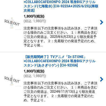
×COLLABOCAFEHONPO 2024 等身BIGアクリル
スタンド(七海龍水)
[
CH-9223A※2025/6/23以降順
次発送
]
1,800
円
(税別)
(
税込
:
1,980
円
)
注意事項 以下の注意事項をお読み頂き、ご了承頂
ける場合のみご注文ください。 １：本商品を含む
ご注文の発送は、2025年6月23日より順次発送予
定となります。 ２：先着順での発送予定のため、
予定より発…
【販売期間終了】TVアニメ「Dr.STONE」
×COLLABOCAFEHONPO 2024 等身BIGアクリル
スタンド(あさぎりゲン)
[
CH-9230A
]
1,800
円
(税別)
(
税込
:
1,980
円
)
注意事項 以下の注意事項をお読み頂き、ご了承頂
ける場合のみご注文ください。 １：本商品を含む
ご注文の発送は、2024年11月13日より順次発送
予定となります。 ２：先着順での発送予定のた
め、予定より…