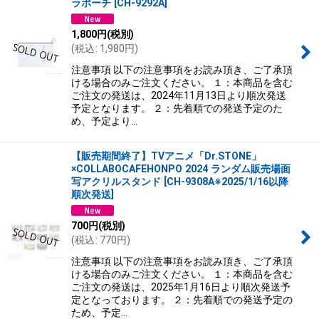
ラポーチ
[
CH-9292A
]
1,800
円
(税別)
(
税込
:
1,980
円
)
注意事項 以下の注意事項をお読み頂き、ご了承頂
ける場合のみご注文ください。 １：本商品を含む
ご注文の発送は、2024年11月13日より順次発送
予定となります。 ２：先着順での発送予定のた
め、予定より…
【販売期間終了】TVアニメ「Dr.STONE」
×COLLABOCAFEHONPO 2024 ランダム販売場面
写アクリルスタンド
[
CH-9308A※2025/1/16以降
順次発送
]
700
円
(税別)
(
税込
:
770
円
)
注意事項 以下の注意事項をお読み頂き、ご了承頂
ける場合のみご注文ください。 １：本商品を含む
ご注文の発送は、2025年1月16日より順次発送予
定となっております。 ２：先着順での発送予定の
ため、予定…