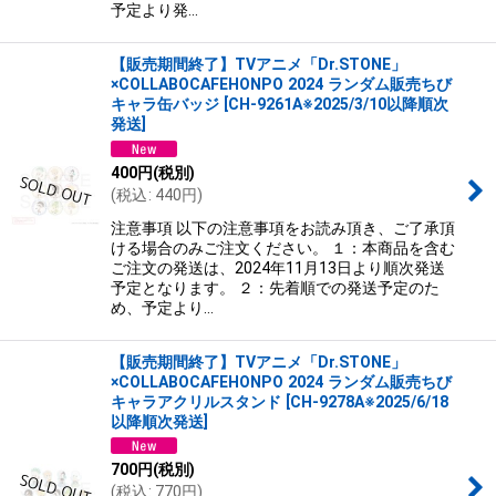
予定より発…
【販売期間終了】TVアニメ「Dr.STONE」
×COLLABOCAFEHONPO 2024 ランダム販売ちび
キャラ缶バッジ
[
CH-9261A※2025/3/10以降順次
発送
]
400
円
(税別)
(
税込
:
440
円
)
注意事項 以下の注意事項をお読み頂き、ご了承頂
ける場合のみご注文ください。 １：本商品を含む
ご注文の発送は、2024年11月13日より順次発送
予定となります。 ２：先着順での発送予定のた
め、予定より…
【販売期間終了】TVアニメ「Dr.STONE」
×COLLABOCAFEHONPO 2024 ランダム販売ちび
キャラアクリルスタンド
[
CH-9278A※2025/6/18
以降順次発送
]
700
円
(税別)
(
税込
:
770
円
)