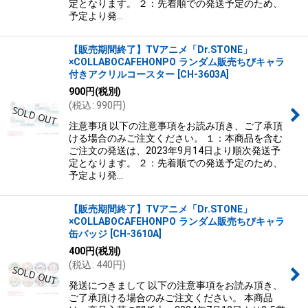
定となります。 ２：先着順での発送予定のため、
予定より発…
【販売期間終了】TVアニメ「Dr.STONE」
×COLLABOCAFEHONPO ランダム販売ちびキャラ
付きアクリルコースター
[
CH-3603A
]
900
円
(税別)
(
税込
:
990
円
)
注意事項 以下の注意事項をお読み頂き、ご了承頂
ける場合のみご注文ください。 １：本商品を含む
ご注文の発送は、2023年9月14日より順次発送予
定となります。 ２：先着順での発送予定のため、
予定より発…
【販売期間終了】TVアニメ「Dr.STONE」
×COLLABOCAFEHONPO ランダム販売ちびキャラ
缶バッジ
[
CH-3610A
]
400
円
(税別)
(
税込
:
440
円
)
発送につきまして 以下の注意事項をお読み頂き、
ご了承頂ける場合のみご注文ください。 本商品