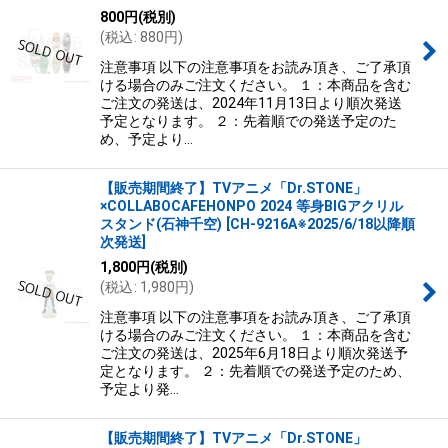
800
円
(税別)
(
税込
:
880
円
)
注意事項 以下の注意事項をお読み頂き、ご了承頂
ける場合のみご注文ください。 １：本商品を含む
ご注文の発送は、2024年11月13日より順次発送
予定となります。 ２：先着順での発送予定のた
め、予定より…
【販売期間終了】TVアニメ「Dr.STONE」
×COLLABOCAFEHONPO 2024 等身BIGアクリル
スタンド(石神千空)
[
CH-9216A※2025/6/18以降順
次発送
]
1,800
円
(税別)
(
税込
:
1,980
円
)
注意事項 以下の注意事項をお読み頂き、ご了承頂
ける場合のみご注文ください。 １：本商品を含む
ご注文の発送は、2025年6月18日より順次発送予
定となります。 ２：先着順での発送予定のため、
予定より発…
【販売期間終了】TVアニメ「Dr.STONE」