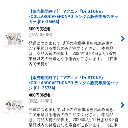
【販売期間終了】TVアニメ「Dr.STONE」
×COLLABOCAFEHONPO ランダム販売等身ステッ
カー
[
CH-3566A
]
300
円
(税別)
(
税込
:
330
円
)
発送につきまして 以下の注意事項をお読み頂き、
ご了承頂ける場合のみご注文ください。 本商品
は、商品入荷の関係上、2024年3月4日より3-5営
業日以内の発送となる場合がございます。 （在庫
内で出荷が…
【販売期間終了】TVアニメ「Dr.STONE」
×COLLABOCAFEHONPO ランダム販売等身缶バッ
ジ
[
CH-3573A
]
400
円
(税別)
(
税込
:
440
円
)
発送につきまして 以下の注意事項をお読み頂き、
ご了承頂ける場合のみご注文ください。 本商品
は、商品入荷の関係上、2024年7月12日より3-5営
業日以内の発送となる場合がございます。 （在庫