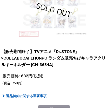
【販売期間終了】TVアニメ「Dr.STONE」
×COLLABOCAFEHONPO ランダム販売ちびキャラアクリ
ルキーホルダー
[
CH-3634A
]
販売価格
:
682
円
(税別)
(
税込
:
750
円
)
返品特約に関する重要事項