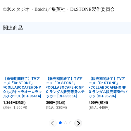
©米スタジオ・Boichi／集英社・Dr.STONE製作委員会
関連商品
【販売期間終了】TVア
【販売期間終了】TVア
【販売期間終了】TVア
ニメ「Dr.STONE」
ニメ「Dr.STONE」
ニメ「Dr.STONE」
×COLLABOCAFEHONP
×COLLABOCAFEHONP
×COLLABOCAFEHONP
O ちびキャラオーロラマ
O ランダム販売等身ステ
O ランダム販売等身缶バ
ルチケース
[
CH-3641A
]
ッカー
[
CH-3566A
]
ッジ
[
CH-3573A
]
1,364
円
(税別)
300
円
(税別)
400
円
(税別)
(
税込
:
1,500
円
)
(
税込
:
330
円
)
(
税込
:
440
円
)