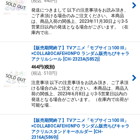
(
税込
:
440
円
)
絞り込む
発送につきまして 以下の注意事項をお読み頂き、
ご了承頂ける場合のみご注文ください。 本商品
は、商品入荷の関係上、2023年11月30日より3-5
営業日以内の発送となる場合がございます。 （在
庫内で出…
【販売期間終了】TVアニメ「モブサイコ100 III」
×COLLABOCAFEHONPO ランダム販売ちびキャラ
アクリルシール
[
CH-2323A(5852)
]
464
円
(税別)
(
税込
:
510
円
)
注意事項 以下の注意事項をお読み頂き、ご了承頂
ける場合のみご注文ください。 本商品は、商品入
荷の関係上、2023年6月8日より3-5営業日以内の
発送となる場合がございます。 （在庫内で出荷が
可能な場…
【販売期間終了】TVアニメ「モブサイコ100 III」
×COLLABOCAFEHONPO ランダム販売ちびキャラ
アクリルスタンドキーホルダー
[
CH-
2316A(5869)
]