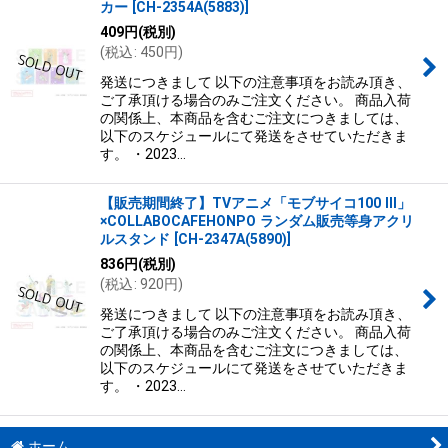
カー
[
CH-2354A(5883)
]
409
円
(税別)
(
税込
:
450
円
)
発送につきまして 以下の注意事項をお読み頂き、
ご了承頂ける場合のみご注文ください。 商品入荷
の関係上、本商品を含むご注文につきましては、
以下のスケジュールにて発送をさせていただきま
す。 ・2023…
【販売期間終了】TVアニメ「モブサイコ100 III」
×COLLABOCAFEHONPO ランダム販売等身アクリ
ルスタンド
[
CH-2347A(5890)
]
836
円
(税別)
(
税込
:
920
円
)
発送につきまして 以下の注意事項をお読み頂き、
ご了承頂ける場合のみご注文ください。 商品入荷
の関係上、本商品を含むご注文につきましては、
以下のスケジュールにて発送をさせていただきま
す。 ・2023…
ホーム