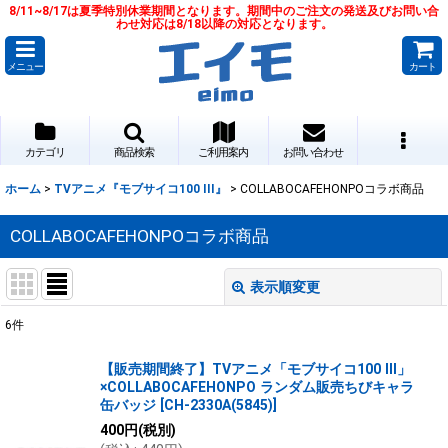
8/11~8/17は夏季特別休業期間となります。期間中のご注文の発送及びお問い合
わせ対応は8/18以降の対応となります。
メニュー
カート
カテゴリ
商品検索
ご利用案内
お問い合わせ
ホーム
>
TVアニメ『モブサイコ100 III』
>
COLLABOCAFEHONPOコラボ商品
COLLABOCAFEHONPOコラボ商品
表示順変更
閉じる
6
件
表示数
:
【販売期間終了】TVアニメ「モブサイコ100 III」
×COLLABOCAFEHONPO ランダム販売ちびキャラ
並び順
:
缶バッジ
[
CH-2330A(5845)
]
400
円
(税別)