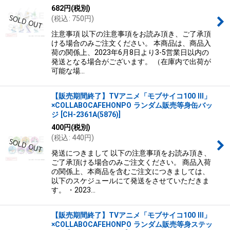
682
円
(税別)
(
税込
:
750
円
)
注意事項 以下の注意事項をお読み頂き、ご了承頂
ける場合のみご注文ください。 本商品は、商品入
荷の関係上、2023年6月8日より3-5営業日以内の
発送となる場合がございます。 （在庫内で出荷が
可能な場…
【販売期間終了】TVアニメ「モブサイコ100 III」
×COLLABOCAFEHONPO ランダム販売等身缶バッ
ジ
[
CH-2361A(5876)
]
400
円
(税別)
(
税込
:
440
円
)
発送につきまして 以下の注意事項をお読み頂き、
ご了承頂ける場合のみご注文ください。 商品入荷
の関係上、本商品を含むご注文につきましては、
以下のスケジュールにて発送をさせていただきま
す。 ・2023…
【販売期間終了】TVアニメ「モブサイコ100 III」
×COLLABOCAFEHONPO ランダム販売等身ステッ