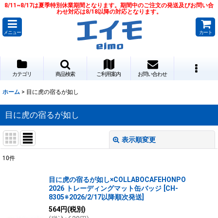
8/11~8/17は夏季特別休業期間となります。期間中のご注文の発送及びお問い合
わせ対応は8/18以降の対応となります。
メニュー
カート
カテゴリ
商品検索
ご利用案内
お問い合わせ
ホーム
>
目に虎の宿るが如し
目に虎の宿るが如し
表示順変更
閉じる
10
件
サブカテゴリ
:
目に虎の宿るが如し×COLLABOCAFEHONPO
2026 トレーディングマット缶バッジ
[
CH-
表示数
:
8305※2026/2/17以降順次発送
]
564
円
(税別)