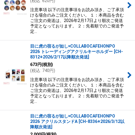
(
税込
:
620
円
)
並び順
:
注意事項 以下の注意事項をお読み頂き、ご了承頂
ける場合のみご注文ください。 １：本商品を含む
絞り込む
ご注文の発送は、2026年2月17日より順次ご発送
予定となっております。 ２：先着順でのご発送予
定…
目に虎の宿るが如し×COLLABOCAFEHONPO
2026 トレーディングアクリルキーホルダー
[
CH-
8312※2026/2/17以降順次発送
]
673
円
(税別)
(
税込
:
740
円
)
注意事項 以下の注意事項をお読み頂き、ご了承頂
ける場合のみご注文ください。 １：本商品を含む
ご注文の発送は、2026年2月17日より順次ご発送
予定となっております。 ２：先着順でのご発送予
定…
目に虎の宿るが如し×COLLABOCAFEHONPO
2026 アクリルスタンドA
[
CH-8336※2026/3/12以
降順次発送
]
2,000
円
(税別)