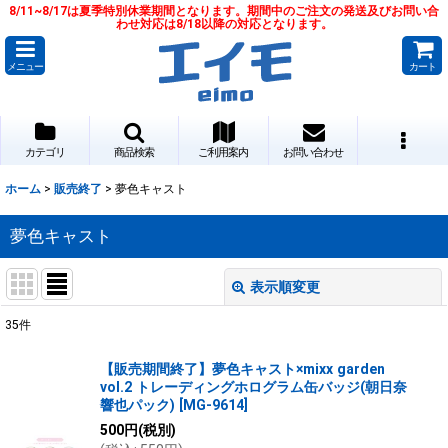
8/11~8/17は夏季特別休業期間となります。期間中のご注文の発送及びお問い合
わせ対応は8/18以降の対応となります。
メニュー
カート
カテゴリ
商品検索
ご利用案内
お問い合わせ
ホーム
>
販売終了
>
夢色キャスト
夢色キャスト
表示順変更
閉じる
35
件
表示数
:
【販売期間終了】夢色キャスト×mixx garden
vol.2 トレーディングホログラム缶バッジ(朝日奈
並び順
:
響也パック)
[
MG-9614
]
500
円
(税別)