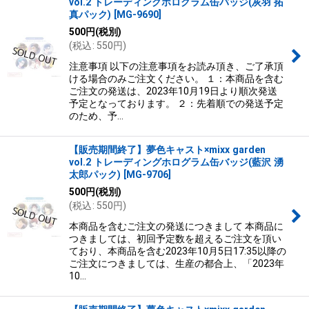
vol.2 トレーディングホログラム缶バッジ(灰羽 拓
真パック)
[
MG-9690
]
500
円
(税別)
(
税込
:
550
円
)
注意事項 以下の注意事項をお読み頂き、ご了承頂
ける場合のみご注文ください。 １：本商品を含む
ご注文の発送は、2023年10月19日より順次発送
予定となっております。 ２：先着順での発送予定
のため、予…
【販売期間終了】夢色キャスト×mixx garden
vol.2 トレーディングホログラム缶バッジ(藍沢 湧
太郎パック)
[
MG-9706
]
500
円
(税別)
(
税込
:
550
円
)
本商品を含むご注文の発送につきまして 本商品に
つきましては、初回予定数を超えるご注文を頂い
ており、本商品を含む2023年10月5日17:35以降の
ご注文につきましては、生産の都合上、「2023年
10…