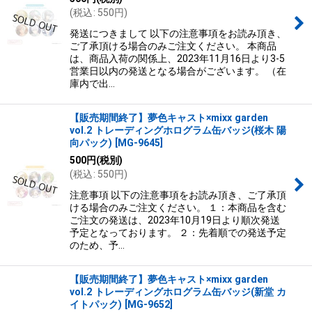
(
税込
:
550
円
)
発送につきまして 以下の注意事項をお読み頂き、
ご了承頂ける場合のみご注文ください。 本商品
は、商品入荷の関係上、2023年11月16日より3-5
営業日以内の発送となる場合がございます。 （在
庫内で出…
【販売期間終了】夢色キャスト×mixx garden
vol.2 トレーディングホログラム缶バッジ(桜木 陽
向パック)
[
MG-9645
]
500
円
(税別)
(
税込
:
550
円
)
注意事項 以下の注意事項をお読み頂き、ご了承頂
ける場合のみご注文ください。 １：本商品を含む
ご注文の発送は、2023年10月19日より順次発送
予定となっております。 ２：先着順での発送予定
のため、予…
【販売期間終了】夢色キャスト×mixx garden
vol.2 トレーディングホログラム缶バッジ(新堂 カ
イトパック)
[
MG-9652
]