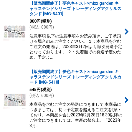
【販売期間終了】夢色キャスト×mixx garden キ
ャラステンドシリーズ トレーディングアクリルス
タンド
[
MG-5401
]
800
円
(税別)
(
税込
:
880
円
)
注意事項 以下の注意事項をお読み頂き、ご了承頂
ける場合のみご注文ください。 １：本商品を含む
ご注文の発送は、2023年3月2日より順次発送予定
となっております。 ２：先着順での発送予定のた
め、予定よ…
【販売期間終了】夢色キャスト×mixx garden キ
ャラステンドシリーズ トレーディングアクリルカ
ード
[
MG-5418
]
545
円
(税別)
(
税込
:
600
円
)
本商品を含むご注文の発送につきまして 本商品に
つきましては、初回予定数を超えるご注文を頂い
ており、本商品を含む2023年2月28日18:30以降の
ご注文につきましては、生産の都合上、「2023年
3月…