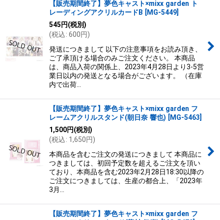
【販売期間終了】夢色キャスト×mixx garden ト
レーディングアクリルカードB
[
MG-5449
]
545
円
(税別)
(
税込
:
600
円
)
発送につきまして 以下の注意事項をお読み頂き、
ご了承頂ける場合のみご注文ください。 本商品
は、商品入荷の関係上、2023年4月28日より3-5営
業日以内の発送となる場合がございます。 （在庫
内で出荷…
【販売期間終了】夢色キャスト×mixx garden フ
レームアクリルスタンド(朝日奈 響也)
[
MG-5463
]
1,500
円
(税別)
(
税込
:
1,650
円
)
本商品を含むご注文の発送につきまして 本商品に
つきましては、初回予定数を超えるご注文を頂い
ており、本商品を含む2023年2月28日18:30以降の
ご注文につきましては、生産の都合上、「2023年
3月…
【販売期間終了】夢色キャスト×mixx garden フ