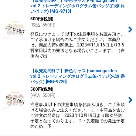
【販売期間終了】夢色キャスト×mixx garden
vol.2 トレーディングホログラム缶バッジ(白椋 れ
いパック)
[
MG-9713
]
500
円
(税別)
(
税込
:
550
円
)
発送につきまして 以下の注意事項をお読み頂き、
ご了承頂ける場合のみご注文ください。 本商品
は、商品入荷の関係上、2023年11月16日より3-5
営業日以内の発送となる場合がございます。 （在
庫内で出…
【販売期間終了】夢色キャスト×mixx garden
vol.2 トレーディングホログラム缶バッジ(朱道 岳
パック)
[
MG-9720
]
500
円
(税別)
(
税込
:
550
円
)
注意事項 以下の注意事項をお読み頂き、ご了承頂
ける場合のみご注文ください。 １：本商品を含む
ご注文の発送は、2023年10月19日より順次発送
予定となっております。 ２：先着順での発送予定
のため、予…