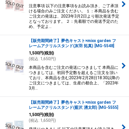
注意事項 以下の注意事項をお読み頂き、ご了承頂
ける場合のみご注文ください。 １：本商品を含む
ご注文の発送は、2023年3月2日より順次発送予定
となっております。 ２：先着順での発送予定のた
め、予定よ…
【販売期間終了】夢色キャスト×mixx garden フ
レームアクリルスタンド(灰羽 拓真)
[
MG-5548
]
1,500
円
(税別)
(
税込
:
1,650
円
)
本商品を含むご注文の発送につきまして 本商品に
つきましては、初回予定数を超えるご注文を頂い
ており、本商品を含む2023年2月28日18:30以降の
ご注文につきましては、生産の都合上、「2023年
3月…
【販売期間終了】夢色キャスト×mixx garden フ
レームアクリルスタンド(藍沢 湧太郎)
[
MG-5555
]
1,500
円
(税別)
(
税込
:
1,650
円
)