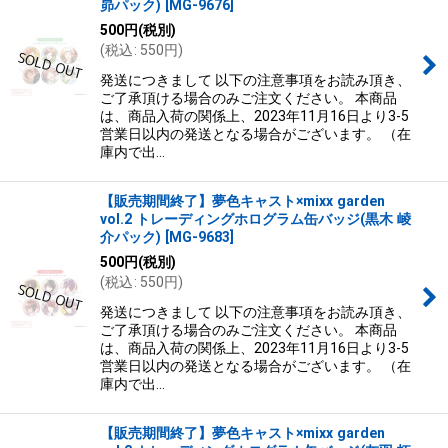
昴パック)
[
MG-9676
]
500
円
(税別)
(
税込
:
550
円
)
発送につきまして 以下の注意事項をお読み頂き、
ご了承頂ける場合のみご注文ください。 本商品
は、商品入荷の関係上、2023年11月16日より3-5
営業日以内の発送となる場合がございます。 （在
庫内で出…
【販売期間終了】夢色キャスト×mixx garden
vol.2 トレーディングホログラム缶バッジ(黒木 崚
介パック)
[
MG-9683
]
500
円
(税別)
(
税込
:
550
円
)
発送につきまして 以下の注意事項をお読み頂き、
ご了承頂ける場合のみご注文ください。 本商品
は、商品入荷の関係上、2023年11月16日より3-5
営業日以内の発送となる場合がございます。 （在
庫内で出…
【販売期間終了】夢色キャスト×mixx garden