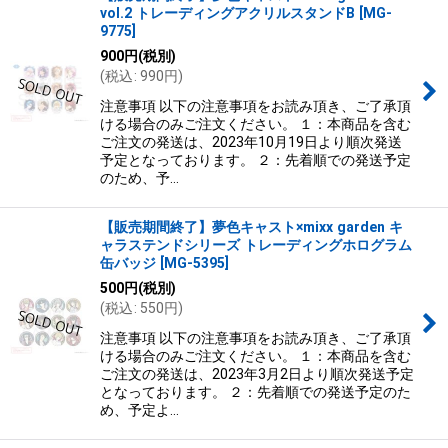
vol.2 トレーディングアクリルスタンドB
[
MG-
9775
]
900
円
(税別)
(
税込
:
990
円
)
注意事項 以下の注意事項をお読み頂き、ご了承頂
ける場合のみご注文ください。 １：本商品を含む
ご注文の発送は、2023年10月19日より順次発送
予定となっております。 ２：先着順での発送予定
のため、予…
【販売期間終了】夢色キャスト×mixx garden キ
ャラステンドシリーズ トレーディングホログラム
缶バッジ
[
MG-5395
]
500
円
(税別)
(
税込
:
550
円
)
注意事項 以下の注意事項をお読み頂き、ご了承頂
ける場合のみご注文ください。 １：本商品を含む
ご注文の発送は、2023年3月2日より順次発送予定
となっております。 ２：先着順での発送予定のた
め、予定よ…