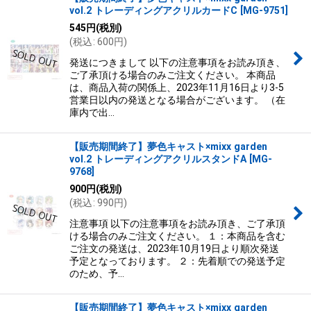
vol.2 トレーディングアクリルカードC
[
MG-9751
]
545
円
(税別)
(
税込
:
600
円
)
発送につきまして 以下の注意事項をお読み頂き、
ご了承頂ける場合のみご注文ください。 本商品
は、商品入荷の関係上、2023年11月16日より3-5
営業日以内の発送となる場合がございます。 （在
庫内で出…
【販売期間終了】夢色キャスト×mixx garden
vol.2 トレーディングアクリルスタンドA
[
MG-
9768
]
900
円
(税別)
(
税込
:
990
円
)
注意事項 以下の注意事項をお読み頂き、ご了承頂
ける場合のみご注文ください。 １：本商品を含む
ご注文の発送は、2023年10月19日より順次発送
予定となっております。 ２：先着順での発送予定
のため、予…
【販売期間終了】夢色キャスト×mixx garden