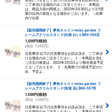
発送につきまして 以下の注意事項をお読み頂き、
ご了承頂ける場合のみご注文ください。 本商品
は、商品入荷の関係上、2023年3月30日より3-5営
業日以内の発送となる場合がございます。 （在庫
内で出荷…
【販売期間終了】夢色キャスト×mixx garden フ
レームアクリルスタンド(白椋 れい)
[
MG-5562
]
1,500
円
(税別)
(
税込
:
1,650
円
)
注意事項 以下の注意事項をお読み頂き、ご了承頂
ける場合のみご注文ください。 １：本商品を含む
ご注文の発送は、2023年3月2日より順次発送予定
となっております。 ２：先着順での発送予定のた
め、予定よ…
【販売期間終了】夢色キャスト×mixx garden フ
レームアクリルスタンド(朱道 岳)
[
MG-5579
]
1,500
円
(税別)
(
税込
:
1,650
円
)
注意事項 以下の注意事項をお読み頂き、ご了承頂
ける場合のみご注文ください。 １：本商品を含む