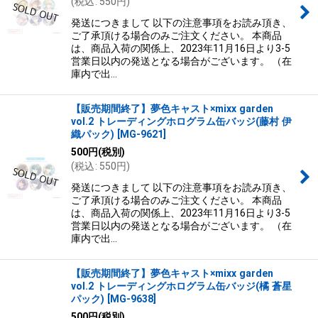
(
税込
:
550
円
)
絞り込む
発送につきまして 以下の注意事項をお読み頂き、
ご了承頂ける場合のみご注文ください。 本商品
は、商品入荷の関係上、2023年11月16日より3-5
営業日以内の発送となる場合がございます。 （在
庫内で出…
【販売期間終了】夢色キャスト×mixx garden
vol.2 トレーディングホログラム缶バッジ(藤村 伊
織パック)
[
MG-9621
]
500
円
(税別)
(
税込
:
550
円
)
発送につきまして 以下の注意事項をお読み頂き、
ご了承頂ける場合のみご注文ください。 本商品
は、商品入荷の関係上、2023年11月16日より3-5
営業日以内の発送となる場合がございます。 （在
庫内で出…
【販売期間終了】夢色キャスト×mixx garden
vol.2 トレーディングホログラム缶バッジ(橘 蒼星
パック)
[
MG-9638
]
500
円
(税別)