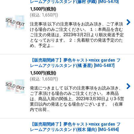
レームアクリルスタンド(藤村 伊織)
[
MG-5470
]
1,500
円
(税別)
(
税込
:
1,650
円
)
注意事項 以下の注意事項をお読み頂き、ご了承頂
ける場合のみご注文ください。 １：本商品を含む
ご注文の発送は、2023年3月2日より順次発送予定
となっております。 ２：先着順での発送予定のた
め、予定よ…
【販売期間終了】夢色キャスト×mixx garden フ
レームアクリルスタンド(橘 蒼星)
[
MG-5487
]
1,500
円
(税別)
(
税込
:
1,650
円
)
発送につきまして 以下の注意事項をお読み頂き、
ご了承頂ける場合のみご注文ください。 本商品
は、商品入荷の関係上、2023年3月30日より3-5営
業日以内の発送となる場合がございます。 （在庫
内で出荷…
【販売期間終了】夢色キャスト×mixx garden フ
レームアクリルスタンド(桜木 陽向)
[
MG-5494
]