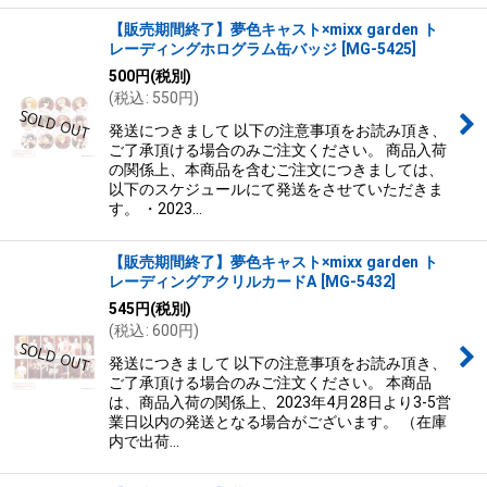
【販売期間終了】夢色キャスト×mixx garden ト
レーディングホログラム缶バッジ
[
MG-5425
]
500
円
(税別)
(
税込
:
550
円
)
発送につきまして 以下の注意事項をお読み頂き、
ご了承頂ける場合のみご注文ください。 商品入荷
の関係上、本商品を含むご注文につきましては、
以下のスケジュールにて発送をさせていただきま
す。 ・2023…
【販売期間終了】夢色キャスト×mixx garden ト
レーディングアクリルカードA
[
MG-5432
]
545
円
(税別)
(
税込
:
600
円
)
発送につきまして 以下の注意事項をお読み頂き、
ご了承頂ける場合のみご注文ください。 本商品
は、商品入荷の関係上、2023年4月28日より3-5営
業日以内の発送となる場合がございます。 （在庫
内で出荷…