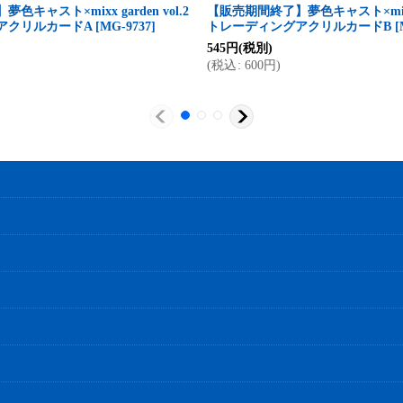
キャスト×mixx garden vol.2
【販売期間終了】夢色キャスト×mixx ga
アクリルカードA
[
MG-9737
]
トレーディングアクリルカードB
[
545
円
(税別)
(
税込
:
600
円
)