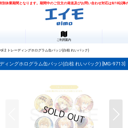
は夏季特別休業期間となります。期間中のご注文の発送及びお問い合わせ対応は8/18以
ご利用案内
 vol.2 トレーディングホログラム缶バッジ(白椋 れいパック)
 トレーディングホログラム缶バッジ(白椋 れいパック)
[
MG-9713
]