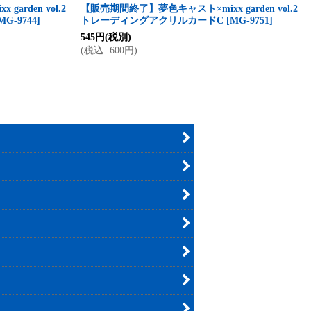
rden vol.2
【販売期間終了】夢色キャスト×mixx garden vol.2
MG-9744
]
トレーディングアクリルカードC
[
MG-9751
]
545
円
(税別)
(
税込
:
600
円
)