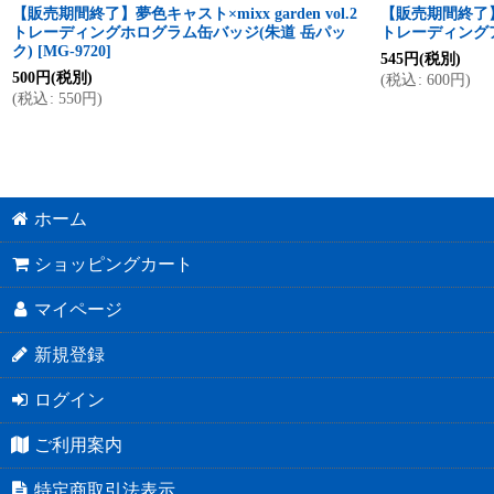
【販売期間終了】夢色キャスト×mixx garden vol.2
【販売期間終了】夢色
トレーディングホログラム缶バッジ(朱道 岳パッ
トレーディング
ク)
[
MG-9720
]
545
円
(税別)
500
円
(税別)
(
税込
:
600
円
)
(
税込
:
550
円
)
ホーム
ショッピングカート
マイページ
新規登録
ログイン
ご利用案内
特定商取引法表示