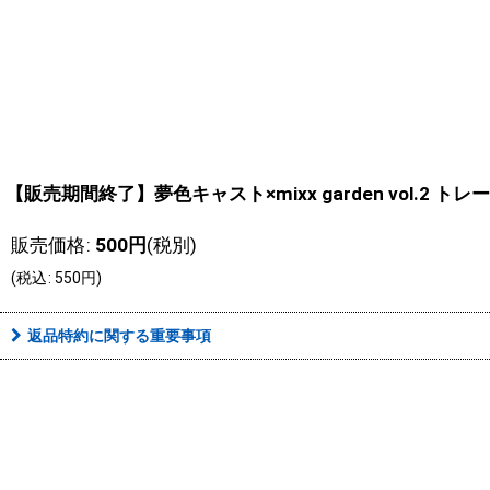
【販売期間終了】夢色キャスト×mixx garden vol.2
販売価格
:
500
円
(税別)
(
税込
:
550
円
)
返品特約に関する重要事項