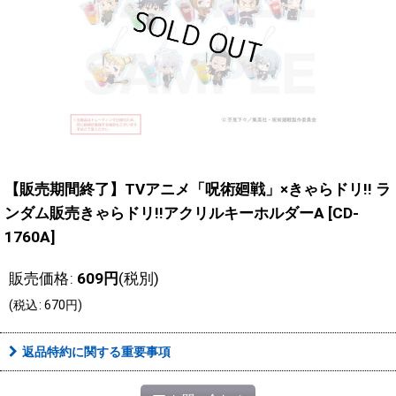
【販売期間終了】TVアニメ「呪術廻戦」×きゃらドリ!! ラ
ンダム販売きゃらドリ!!アクリルキーホルダーA
[
CD-
1760A
]
販売価格
:
609
円
(税別)
(
税込
:
670
円
)
返品特約に関する重要事項