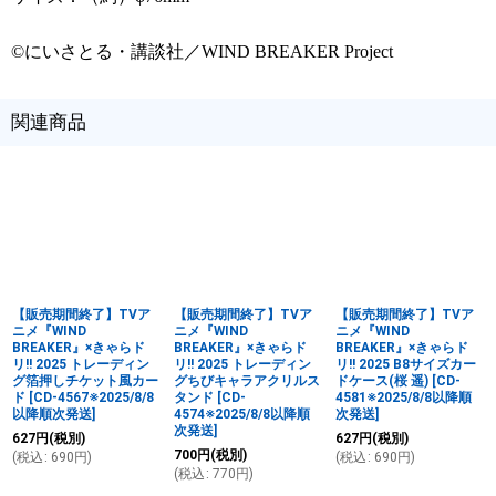
©にいさとる・講談社／WIND BREAKER Project
関連商品
【販売期間終了】TVア
【販売期間終了】TVア
【販売期間終了】TVア
ニメ『WIND
ニメ『WIND
ニメ『WIND
BREAKER』×きゃらド
BREAKER』×きゃらド
BREAKER』×きゃらド
リ!! 2025 トレーディン
リ!! 2025 トレーディン
リ!! 2025 B8サイズカー
グ箔押しチケット風カー
グちびキャラアクリルス
ドケース(桜 遥)
[
CD-
ド
[
CD-4567※2025/8/8
タンド
[
CD-
4581※2025/8/8以降順
以降順次発送
]
4574※2025/8/8以降順
次発送
]
次発送
]
627
円
(税別)
627
円
(税別)
700
円
(税別)
(
税込
:
690
円
)
(
税込
:
690
円
)
(
税込
:
770
円
)