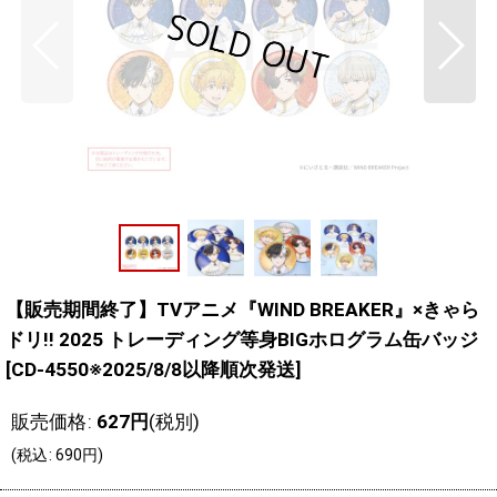
【販売期間終了】TVアニメ『WIND BREAKER』×きゃら
ドリ!! 2025 トレーディング等身BIGホログラム缶バッジ
[
CD-4550※2025/8/8以降順次発送
]
販売価格
:
627
円
(税別)
(
税込
:
690
円
)