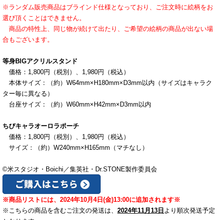
※ランダム販売商品はブラインド仕様となっており、ご注文時に絵柄をお
選び頂くことはできません。
商品の特性上、同じ物が続けて出たり、ご希望の絵柄の商品が出ない場
合もございます。
等身BIGアクリルスタンド
価格：1,800
円（税別）、1,980
円（税込）
本体サイズ：（約）W64mm×H180mm×D3mm以内（サイズはキャラク
ター毎に異なる）
台座サイズ：（約）W60mm×H42mm×D3mm以内
ちびキャラオーロラポーチ
価格：1,800
円（税別）、1,980
円（税込）
サイズ：（約）W240mm×H165mm（マチなし）
©米スタジオ・Boichi／集英社・Dr.STONE製作委員会
※商品リストには、2024年
10月4日(金)
13:00に追加されます※
※こちらの商品を含むご注文の発送は、
2024年11月13日
より順次発送予定