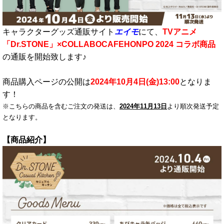
キャラクターグッズ通販サイト
エイモ
にて、
TVアニメ
「Dr.STONE」×COLLABOCAFEHONPO 2024
コラボ商品
の通販を開始致します♪
商品購入ページの公開は
2024年
10月4日(金)
13
:00
となりま
す！
※こちらの商品を含むご注文の発送は、
2024年11月13日
より順次発送予定
となります。
【商品紹介】