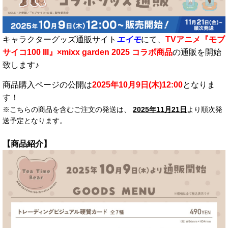
キャラクターグッズ通販サイト
エイモ
にて、
TVアニメ『モブ
サイコ100 III』×mixx garden 2025 コラボ商品
の通販を開始
致します♪
商品購入ページの公開は
2025年10月9日(木)12:00
となりま
す！
※こちらの商品を含むご注文の発送は、
2025年11月21日
より順次発
送予定となります。
【商品紹介】