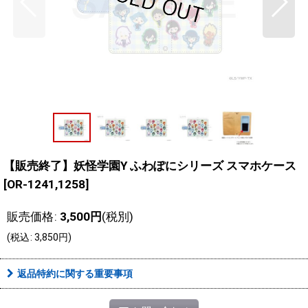
【販売終了】妖怪学園Y ふわぽにシリーズ スマホケース
[
OR-1241,1258
]
販売価格
:
3,500
円
(税別)
(
税込
:
3,850
円
)
返品特約に関する重要事項