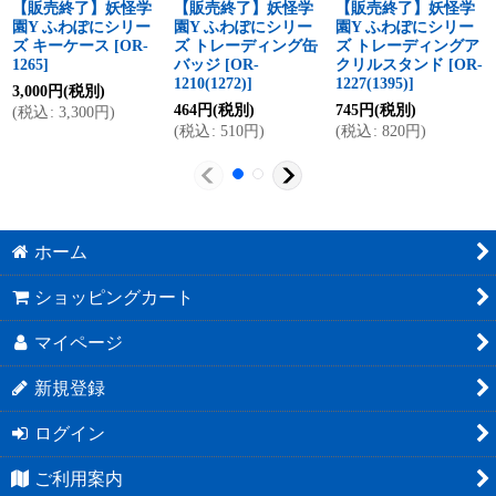
【販売終了】妖怪学
【販売終了】妖怪学
【販売終了】妖怪学
園Y ふわぽにシリー
園Y ふわぽにシリー
園Y ふわぽにシリー
ズ キーケース
[
OR-
ズ トレーディング缶
ズ トレーディングア
1265
]
バッジ
[
OR-
クリルスタンド
[
OR-
1210(1272)
]
1227(1395)
]
3,000
円
(税別)
464
円
(税別)
745
円
(税別)
(
税込
:
3,300
円
)
(
税込
:
510
円
)
(
税込
:
820
円
)
ホーム
ショッピングカート
マイページ
新規登録
ログイン
ご利用案内