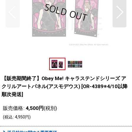
【販売期間終了】Obey Me! キャラステンドシリーズ ア
クリルアートパネル(アスモデウス)
[
OR-4389※4/10以降
順次発送
]
販売価格
:
4,500
円
(税別)
(
税込
:
4,950
円
)