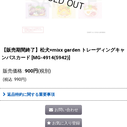
【販売期間終了】松犬×mixx garden トレーディングキャ
ンバスカード
[
MG-4914(5942)
]
販売価格
:
900
円
(税別)
(
税込
:
990
円
)
返品特約に関する重要事項
お問い合わせ
お気に入り登録