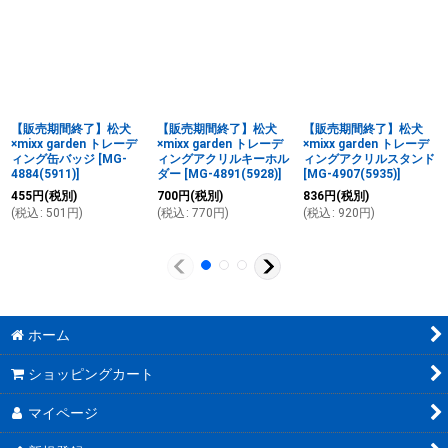
【販売期間終了】松犬
【販売期間終了】松犬
【販売期間終了】松犬
×mixx garden トレーデ
×mixx garden トレーデ
×mixx garden トレーデ
ィング缶バッジ
[
MG-
ィングアクリルキーホル
ィングアクリルスタンド
4884(5911)
]
ダー
[
MG-4891(5928)
]
[
MG-4907(5935)
]
455
円
(税別)
700
円
(税別)
836
円
(税別)
(
税込
:
501
円
)
(
税込
:
770
円
)
(
税込
:
920
円
)
ホーム
ショッピングカート
マイページ