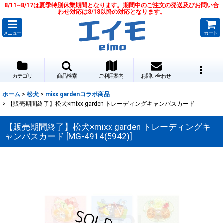
8/11~8/17は夏季特別休業期間となります。期間中のご注文の発送及びお問い合
わせ対応は8/18以降の対応となります。
メニュー
カート
カテゴリ
商品検索
ご利用案内
お問い合わせ
ホーム
>
松犬
>
mixx gardenコラボ商品
>
【販売期間終了】松犬×mixx garden トレーディングキャンバスカード
【販売期間終了】松犬×mixx garden トレーディングキ
ャンバスカード
[
MG-4914(5942)
]