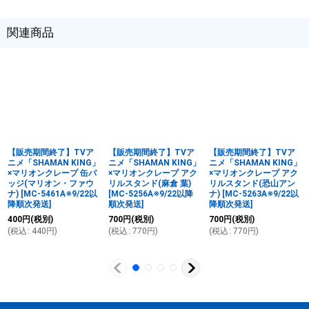
関連商品
【販売期間終了】TVア
【販売期間終了】TVア
【販売期間終了】TVア
ニメ「SHAMAN KING」
ニメ「SHAMAN KING」
ニメ「SHAMAN KING」
×マリオンクレープ 缶バ
×マリオンクレープ アク
×マリオンクレープ アク
ッジ(マリオン・ファウ
リルスタンド(麻倉 葉)
リルスタンド(恐山アン
ナ)
[
MC-5461A※9/22以
[
MC-5256A※9/22以降
ナ)
[
MC-5263A※9/22以
降順次発送
]
順次発送
]
降順次発送
]
400
円
(税別)
700
円
(税別)
700
円
(税別)
(
税込
:
440
円
)
(
税込
:
770
円
)
(
税込
:
770
円
)