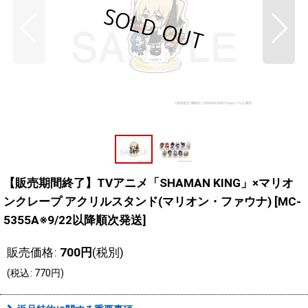
【販売期間終了】TVアニメ「SHAMAN KING」×マリオ
ンクレープ アクリルスタンド(マリオン・ファウナ)
[
MC-
5355A※9/22以降順次発送
]
販売価格
:
700
円
(税別)
(
税込
:
770
円
)