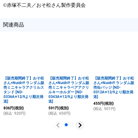
©赤塚不二夫／おそ松さん製作委員会
関連商品
【販売期間終了】おそ松
【販売期間終了】おそ松
【販売期間終了】おそ松
さん×Nuidri!! ランダム販
さん×Nuidri!! ランダム販
さん×Nuidri!! ランダム販
売ミニキャラアクリルス
売ミニキャラペアアクリ
売缶バッジ
[
ND-
タンド
[
ND-
ルキーホルダー
[
ND-
0312A※12/9より順次発
0336A※12/9より順次発
0343A※12/9より順次発
送
]
送
]
送
]
455
円
(税別)
836
円
(税別)
591
円
(税別)
(
税込
:
501
円
)
(
税込
:
920
円
)
(
税込
:
650
円
)