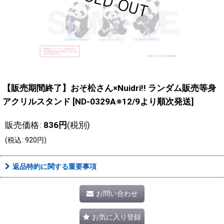
【販売期間終了】おそ松さん×Nuidri!! ランダム販売等身
アクリルスタンド
[
ND-0329A※12/9より順次発送
]
販売価格
:
836
円
(税別)
(
税込
:
920
円
)
返品特約に関する重要事項
お問い合わせ
お気に入り登録