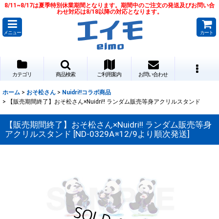
8/11~8/17は夏季特別休業期間となります。期間中のご注文の発送及びお問い合
わせ対応は8/18以降の対応となります。
メニュー
カート
カテゴリ
商品検索
ご利用案内
お問い合わせ
ホーム
>
おそ松さん
>
Nuidri!!コラボ商品
>
【販売期間終了】おそ松さん×Nuidri!! ランダム販売等身アクリルスタンド
【販売期間終了】おそ松さん×Nuidri!! ランダム販売等身
アクリルスタンド
[
ND-0329A※12/9より順次発送
]