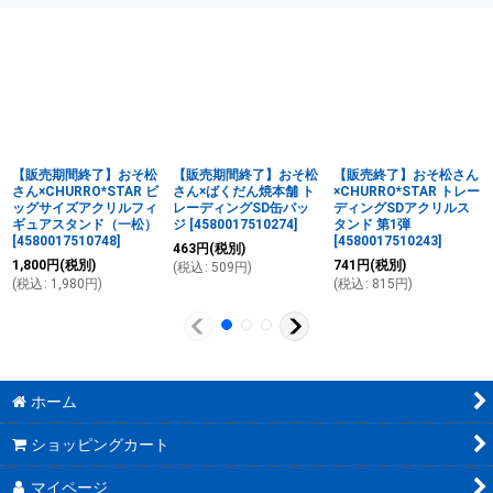
【販売期間終了】おそ松
【販売期間終了】おそ松
【販売終了】おそ松さん
さん×CHURRO*STAR ビ
さん×ばくだん焼本舗 ト
×CHURRO*STAR トレー
ッグサイズアクリルフィ
レーディングSD缶バッ
ディングSDアクリルス
ギュアスタンド（一松）
ジ
[
4580017510274
]
タンド 第1弾
[
4580017510748
]
[
4580017510243
]
463
円
(税別)
1,800
円
(税別)
741
円
(税別)
(
税込
:
509
円
)
(
税込
:
1,980
円
)
(
税込
:
815
円
)
ホーム
ショッピングカート
マイページ