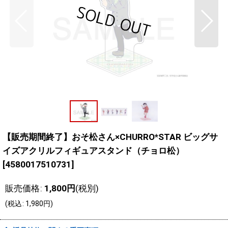
【販売期間終了】おそ松さん×CHURRO*STAR ビッグサ
イズアクリルフィギュアスタンド（チョロ松）
[
4580017510731
]
販売価格
:
1,800
円
(税別)
(
税込
:
1,980
円
)