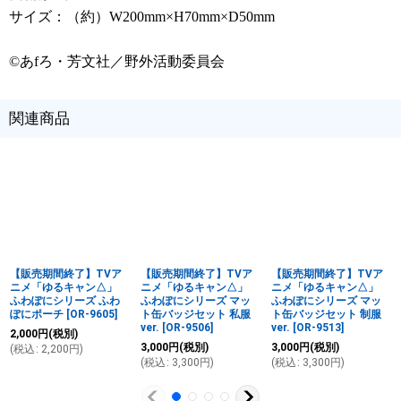
サイズ：（約）W200mm×H70mm×D50mm
©あfろ・芳文社／野外活動委員会
関連商品
【販売期間終了】TVア
【販売期間終了】TVア
【販売期間終了】TVア
ニメ「ゆるキャン△」
ニメ「ゆるキャン△」
ニメ「ゆるキャン△」
ふわぽにシリーズ ふわ
ふわぽにシリーズ マッ
ふわぽにシリーズ マッ
ぽにポーチ
[
OR-9605
]
ト缶バッジセット 私服
ト缶バッジセット 制服
ver.
[
OR-9506
]
ver.
[
OR-9513
]
2,000
円
(税別)
3,000
円
(税別)
3,000
円
(税別)
(
税込
:
2,200
円
)
(
税込
:
3,300
円
)
(
税込
:
3,300
円
)