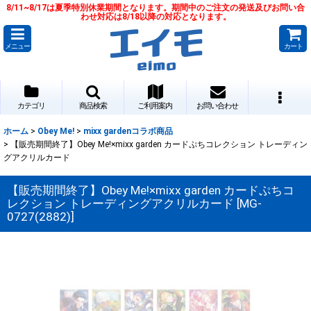
8/11~8/17は夏季特別休業期間となります。期間中のご注文の発送及びお問い合
わせ対応は8/18以降の対応となります。
メニュー
カート
カテゴリ
商品検索
ご利用案内
お問い合わせ
ホーム
>
Obey Me!
>
mixx gardenコラボ商品
>
【販売期間終了】Obey Me!×mixx garden カードぷちコレクション トレーディン
グアクリルカード
【販売期間終了】Obey Me!×mixx garden カードぷちコ
レクション トレーディングアクリルカード
[
MG-
0727(2882)
]