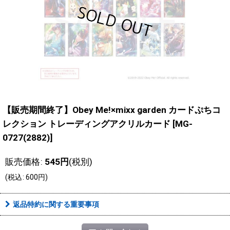
【販売期間終了】Obey Me!×mixx garden カードぷちコ
レクション トレーディングアクリルカード
[
MG-
0727(2882)
]
販売価格
:
545
円
(税別)
(
税込
:
600
円
)
返品特約に関する重要事項