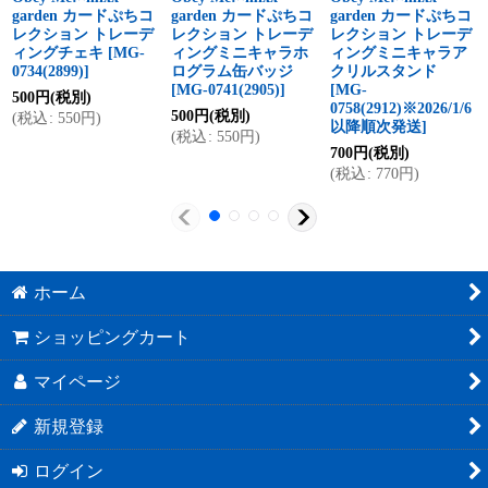
garden カードぷちコ
garden カードぷちコ
garden カードぷちコ
レクション トレーデ
レクション トレーデ
レクション トレーデ
ィングチェキ
[
MG-
ィングミニキャラホ
ィングミニキャラア
0734(2899)
]
ログラム缶バッジ
クリルスタンド
[
MG-0741(2905)
]
[
MG-
500
円
(税別)
0758(2912)※2026/1/6
500
円
(税別)
(
税込
:
550
円
)
以降順次発送
]
(
税込
:
550
円
)
700
円
(税別)
(
税込
:
770
円
)
ホーム
ショッピングカート
マイページ
新規登録
ログイン