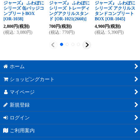
ジャーズ』 ふわぽに
ジャーズ』 ふわぽに
ジャーズ』 ふわぽに
シリーズ 缶バッジコ
シリーズ トレーディ
シリーズ アクリルス
ンプリートBOX
ングアクリルスタン
タンドコンプリート
[
OR-1038
]
ド
[
OR-1021(2660)
]
BOX
[
OR-1045
]
2,800
円
(税別)
700
円
(税別)
4,900
円
(税別)
(
税込
:
3,080
円
)
(
税込
:
770
円
)
(
税込
:
5,390
円
)
ホーム
ショッピングカート
マイページ
新規登録
ログイン
ご利用案内