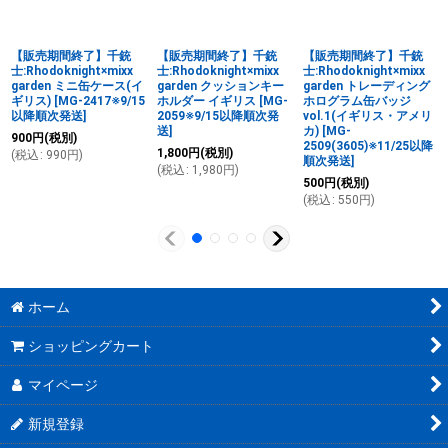
【販売期間終了】千銃
【販売期間終了】千銃
【販売期間終了】千銃
士:Rhodoknight×mixx
士:Rhodoknight×mixx
士:Rhodoknight×mixx
garden ミニ缶ケース(イ
garden クッションキー
garden トレーディング
ギリス)
[
MG-2417※9/15
ホルダー イギリス
[
MG-
ホログラム缶バッジ
以降順次発送
]
2059※9/15以降順次発
vol.1(イギリス・アメリ
送
]
カ)
[
MG-
900
円
(税別)
2509(3605)※11/25以降
1,800
円
(税別)
(
税込
:
990
円
)
順次発送
]
(
税込
:
1,980
円
)
500
円
(税別)
(
税込
:
550
円
)
ホーム
ショッピングカート
マイページ
新規登録