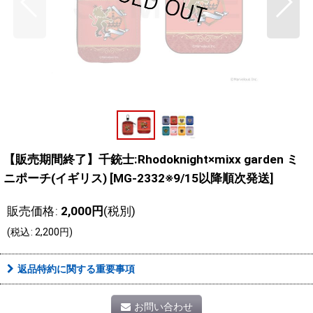
【販売期間終了】千銃士:Rhodoknight×mixx garden ミ
ニポーチ(イギリス)
[
MG-2332※9/15以降順次発送
]
販売価格
:
2,000
円
(税別)
(
税込
:
2,200
円
)
返品特約に関する重要事項
お問い合わせ