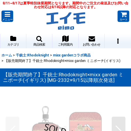
8/11~8/17は夏季特別休業期間となります。期間中のご注文の発送及びお問い合
わせ対応は8/18以降の対応となります。
メニュー
カート
カテゴリ
商品検索
ご利用案内
お問い合わせ
ホーム
>
千銃士:Rhodoknight
>
mixx gardenコラボ商品
>
【販売期間終了】千銃士:Rhodoknight×mixx garden ミニポーチ(イギリス)
【販売期間終了】千銃士:Rhodoknight×mixx garden ミ
ニポーチ(イギリス)
[
MG-2332※9/15以降順次発送
]