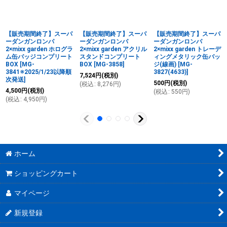
【販売期間終了】スーパ
【販売期間終了】スーパ
【販売期間終了】スーパ
ーダンガンロンパ
ーダンガンロンパ
ーダンガンロンパ
2×mixx garden ホログラ
2×mixx garden アクリル
2×mixx garden トレーデ
ム缶バッジコンプリート
スタンドコンプリート
ィングメタリック缶バッ
BOX
[
MG-
BOX
[
MG-3858
]
ジ(線画)
[
MG-
3841※2025/1/23以降順
3827(4633)
]
7,524
円
(税別)
次発送
]
500
円
(税別)
(
税込
:
8,276
円
)
4,500
円
(税別)
(
税込
:
550
円
)
(
税込
:
4,950
円
)
ホーム
ショッピングカート
マイページ
新規登録