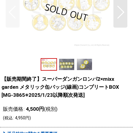
【販売期間終了】スーパーダンガンロンパ2×mixx
garden メタリック缶バッジ(線画)コンプリートBOX
[
MG-3865※2025/1/23以降順次発送
]
販売価格
:
4,500
円
(税別)
(
税込
:
4,950
円
)