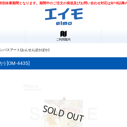
は夏季特別休業期間となります。期間中のご注文の発送及びお問い合わせ対応は8/18以
ご利用案内
ンバスアート(おんせんぽかぽか)
か)
[
OM-4435
]