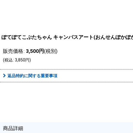
ぽてぽてこぶたちゃん キャンバスアート(おんせんぽかぽか
販売価格
:
3,500
円
(税別)
(
税込
:
3,850
円
)
返品特約に関する重要事項
商品詳細