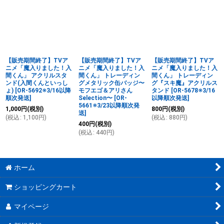
【販売期間終了】TVア
【販売期間終了】TVア
【販売期間終了】TVア
ニメ「魔入りました！入
ニメ「魔入りました！入
ニメ「魔入りました！入
間くん」 アクリルスタ
間くん」 トレーディン
間くん」 トレーディン
ンド(入間くんといっし
グメタリック缶バッジ〜
グ『スキ魔』アクリルス
ょ)
[
OR-5692※3/16以降
モフエゴ＆アリさん
タンド
[
OR-5678※3/16
順次発送
]
Selection〜
[
OR-
以降順次発送
]
5661※3/23以降順次発
1,000
円
(税別)
800
円
(税別)
送
]
(
税込
:
1,100
円
)
(
税込
:
880
円
)
400
円
(税別)
(
税込
:
440
円
)
ホーム
ショッピングカート
マイページ