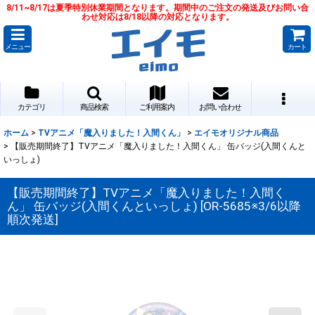
8/11~8/17は夏季特別休業期間となります。期間中のご注文の発送及びお問い合
わせ対応は8/18以降の対応となります。
メニュー
カート
カテゴリ
商品検索
ご利用案内
お問い合わせ
ホーム
>
TVアニメ「魔入りました！入間くん」
>
エイモオリジナル商品
>
【販売期間終了】TVアニメ「魔入りました！入間くん」 缶バッジ(入間くんと
いっしょ)
【販売期間終了】TVアニメ「魔入りました！入間く
ん」 缶バッジ(入間くんといっしょ)
[
OR-5685※3/6以降
順次発送
]