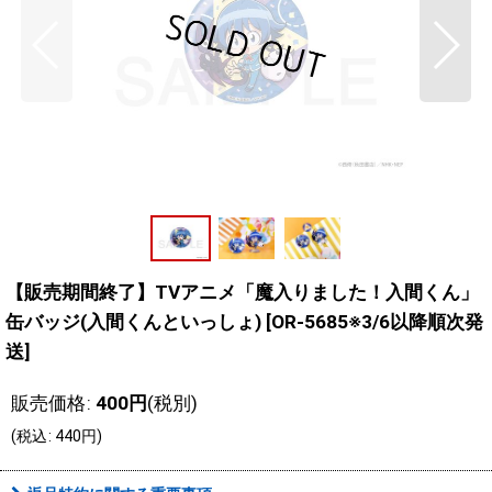
【販売期間終了】TVアニメ「魔入りました！入間くん」
缶バッジ(入間くんといっしょ)
[
OR-5685※3/6以降順次発
送
]
販売価格
:
400
円
(税別)
(
税込
:
440
円
)