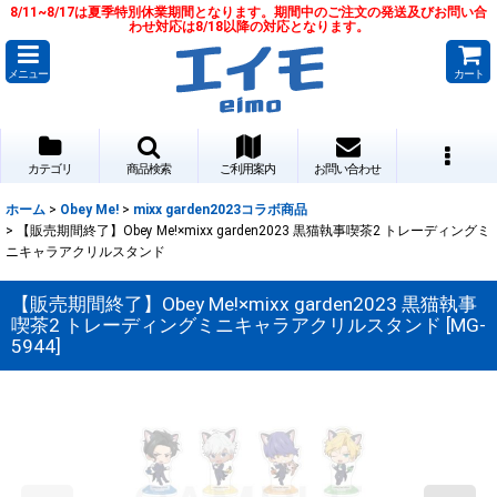
8/11~8/17は夏季特別休業期間となります。期間中のご注文の発送及びお問い合
わせ対応は8/18以降の対応となります。
メニュー
カート
カテゴリ
商品検索
ご利用案内
お問い合わせ
ホーム
>
Obey Me!
>
mixx garden2023コラボ商品
>
【販売期間終了】Obey Me!×mixx garden2023 黒猫執事喫茶2 トレーディングミ
ニキャラアクリルスタンド
【販売期間終了】Obey Me!×mixx garden2023 黒猫執事
喫茶2 トレーディングミニキャラアクリルスタンド
[
MG-
5944
]