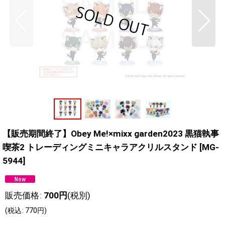
【販売期間終了】Obey Me!×mixx garden2023 黒猫執事
喫茶2 トレーディングミニキャラアクリルスタンド
[
MG-
5944
]
販売価格
:
700
円
(税別)
(
税込
:
770
円
)