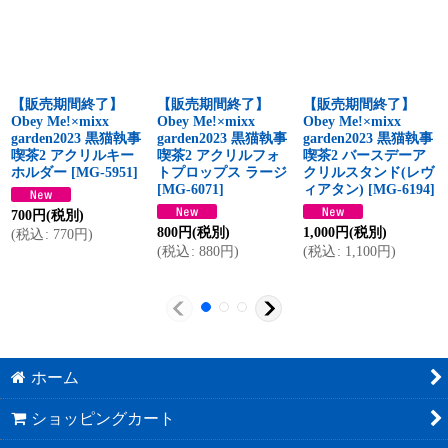
【販売期間終了】
【販売期間終了】
【販売期間終了】
Obey Me!×mixx
Obey Me!×mixx
Obey Me!×mixx
garden2023 黒猫執事
garden2023 黒猫執事
garden2023 黒猫執事
喫茶2 アクリルキー
喫茶2 アクリルフォ
喫茶2 バースデーア
ホルダー
[
MG-5951
]
トプロップス ラージ
クリルスタンド(レヴ
[
MG-6071
]
ィアタン)
[
MG-6194
]
700
円
(税別)
800
円
(税別)
1,000
円
(税別)
(
税込
:
770
円
)
(
税込
:
880
円
)
(
税込
:
1,100
円
)
ホーム
ショッピングカート