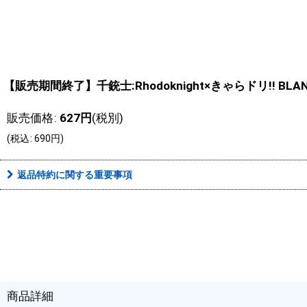
【販売期間終了】千銃士:Rhodoknight×きゃらドリ!! 
販売価格
:
627
円
(税別)
(
税込
:
690
円
)
返品特約に関する重要事項
商品詳細