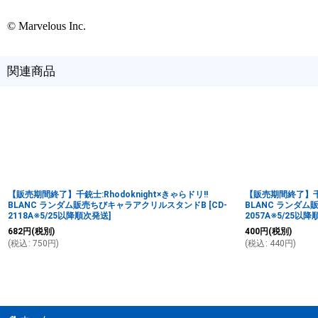
© Marvelous Inc.
関連商品
【販売期間終了】千銃士:Rhodoknight×きゃらドリ!!
【販売期間終了】千銃士
BLANC ランダム販売ちびキャラアクリルスタンドB
[
CD-
BLANC ランダ
2118A※5/25以降順次発送
]
2057A※5/25以
682
円
(税別)
400
円
(税別)
(
税込
:
750
円
)
(
税込
:
440
円
)