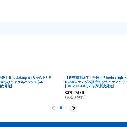
:Rhodoknight×きゃらドリ!!
【販売期間終了】千銃士:Rhodoknight
ム販売ちびキャラ缶バッジB
[
CD-
BLANC ランダム販売ちびキャラアクリ
降順次発送
]
[
CD-2095A※5/25以降順次発送
]
627
円
(税別)
(
税込
:
690
円
)