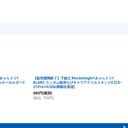
×きゃらドリ!!
【販売期間終了】千銃士:Rhodoknight×きゃらドリ!!
ルキーホルダーC
BLANC ランダム販売ちびキャラアクリルスタンドA
[
CD-
2101A※5/25以降順次発送
]
682
円
(税別)
(
税込
:
750
円
)