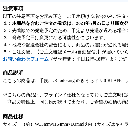
注意事項
以下の注意事項をお読み頂き、ご了承頂ける場合のみご注文
１：本商品を含むご注文の発送は、
2023年5月25日
より順次
２：先着順での発送予定のため、予定より発送が遅れる場合
３：発送予定日は変更になる可能性がございます。
４：地域や配送会社の都合により、商品のお届けが遅れる場
５：ご注文後、【ご注文確認メール(自動配信)】が届いてい
お問い合わせフォーム
（受付時間：平日12時-18時）よりご
商品説明
こちらの商品は、千銃士:Rhodoknight×きゃらドリ!! B
※こちらの商品は、ブラインド仕様となっておりご注文時に
商品の特性上、同じ物が続けて出たり、ご希望の絵柄の商
商品仕様
サイズ：（約）W33mm×H64mm×D3mm以内（サイズは