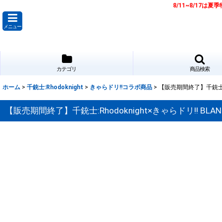
8/11~8/17
メニュー
カテゴリ
商品検索
ホーム
>
千銃士:Rhodoknight
>
きゃらドリ!!コラボ商品
>
【販売期間終了】千銃士:R
【販売期間終了】千銃士:Rhodoknight×きゃらドリ!! 