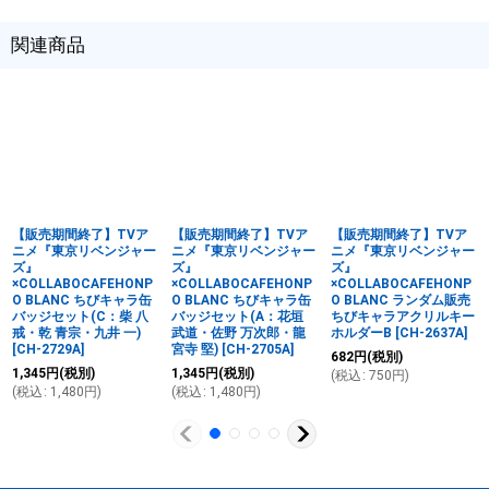
関連商品
【販売期間終了】TVア
【販売期間終了】TVア
【販売期間終了】TVア
ニメ『東京リベンジャー
ニメ『東京リベンジャー
ニメ『東京リベンジャー
ズ』
ズ』
ズ』
×COLLABOCAFEHONP
×COLLABOCAFEHONP
×COLLABOCAFEHONP
O BLANC ちびキャラ缶
O BLANC ちびキャラ缶
O BLANC ランダム販売
バッジセット(C：柴 八
バッジセット(A：花垣
ちびキャラアクリルキー
戒・乾 青宗・九井 一)
武道・佐野 万次郎・龍
ホルダーB
[
CH-2637A
]
[
CH-2729A
]
宮寺 堅)
[
CH-2705A
]
682
円
(税別)
1,345
円
(税別)
1,345
円
(税別)
(
税込
:
750
円
)
(
税込
:
1,480
円
)
(
税込
:
1,480
円
)