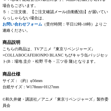
場合もございます。
５：ご注文後、【ご注文確認メール(自動配信)】が届いてい
らっしゃらない場合は、
お問い合わせフォーム
（受付時間：平日12時-18時）よりご
連絡ください。
商品説明
こちらの商品は、TVアニメ『東京リベンジャーズ』
×COLLABOCAFEHONPO BLANC ちびキャラ缶バッジセッ
ト(B：場地 圭介・松野 千冬・三ツ谷 隆)となります。
商品仕様
サイズ：（約）φ56mm
台紙サイズ：W178mm×H127mm
©和久井健・講談社／アニメ「東京リベンジャーズ」製作委
員会