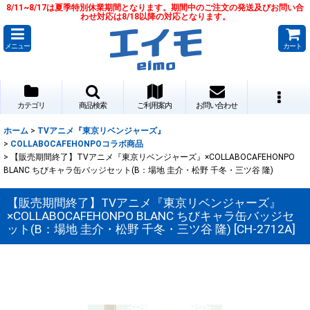
8/11~8/17は夏季特別休業期間となります。期間中のご注文の発送及びお問い合
わせ対応は8/18以降の対応となります。
メニュー
カート
カテゴリ
商品検索
ご利用案内
お問い合わせ
ホーム
>
TVアニメ『東京リベンジャーズ』
>
COLLABOCAFEHONPOコラボ商品
>
【販売期間終了】TVアニメ『東京リベンジャーズ』×COLLABOCAFEHONPO
BLANC ちびキャラ缶バッジセット(B：場地 圭介・松野 千冬・三ツ谷 隆)
【販売期間終了】TVアニメ『東京リベンジャーズ』
×COLLABOCAFEHONPO BLANC ちびキャラ缶バッジセ
ット(B：場地 圭介・松野 千冬・三ツ谷 隆)
[
CH-2712A
]