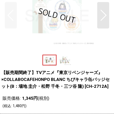
【販売期間終了】TVアニメ『東京リベンジャーズ』
×COLLABOCAFEHONPO BLANC ちびキャラ缶バッジセ
ット(B：場地 圭介・松野 千冬・三ツ谷 隆)
[
CH-2712A
]
販売価格
:
1,345
円
(税別)
(
税込
:
1,480
円
)