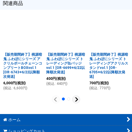
関連商品
【販売期間終了】桃源暗
【販売期間終了】桃源暗
【販売期間終了】桃源暗
鬼 ふわぽにシリーズ ア
鬼 ふわぽにシリーズ ト
鬼 ふわぽにシリーズ ト
クリルボールチェーンコ
レーディング缶バッジ
レーディングアクリルス
ンプリートBOXvol.1
vol.1
[
OR-6699※6/22以
タンドvol.1
[
OR-
[
OR-6743※6/22以降順
降順次発送
]
6705※6/22以降順次発
次発送
]
送
]
400
円
(税別)
6,000
円
(税別)
700
円
(税別)
(
税込
:
440
円
)
(
税込
:
6,600
円
)
(
税込
:
770
円
)
ホーム
ショッピングカート