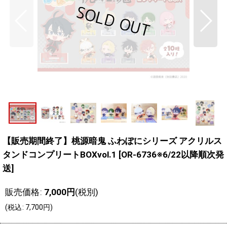
【販売期間終了】桃源暗鬼 ふわぽにシリーズ アクリルス
タンドコンプリートBOXvol.1
[
OR-6736※6/22以降順次発
送
]
販売価格
:
7,000
円
(税別)
(
税込
:
7,700
円
)