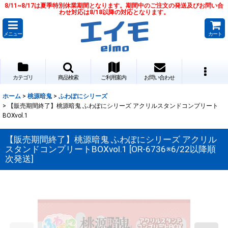
8/11~8/17は夏季特別休業期間となります。期間中のご注文の発送及びお問い合
わせ対応は8/18以降の対応となります。
メニュー
カート
カテゴリ
商品検索
ご利用案内
お問い合わせ
ホーム
>
桃源暗鬼
>
ふわぽにシリーズ
>
【販売期間終了】桃源暗鬼 ふわぽにシリーズ アクリルスタンドコンプリート
BOXvol.1
【販売期間終了】桃源暗鬼 ふわぽにシリーズ アクリル
スタンドコンプリートBOXvol.1
[
OR-6736※6/22以降順
次発送
]