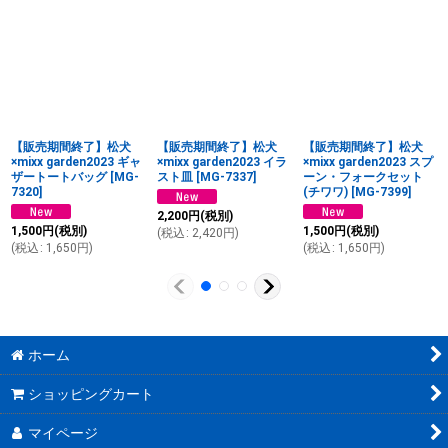
【販売期間終了】松犬
【販売期間終了】松犬
【販売期間終了】松犬
×mixx garden2023 ギャ
×mixx garden2023 イラ
×mixx garden2023 スプ
ザートートバッグ
[
MG-
スト皿
[
MG-7337
]
ーン・フォークセット
7320
]
(チワワ)
[
MG-7399
]
2,200
円
(税別)
1,500
円
(税別)
1,500
円
(税別)
(
税込
:
2,420
円
)
(
税込
:
1,650
円
)
(
税込
:
1,650
円
)
ホーム
ショッピングカート
マイページ