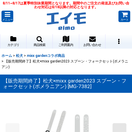
8/11~8/17は夏季特別休業期間となります。期間中のご注文の発送及びお問い合
わせ対応は8/18以降の対応となります。
メニュー
カート
カテゴリ
商品検索
ご利用案内
お問い合わせ
ホーム
>
松犬
>
mixx gardenコラボ商品
>
【販売期間終了】松犬×mixx garden2023 スプーン・フォークセット(ポメラニ
アン)
【販売期間終了】松犬×mixx garden2023 スプーン・フ
ォークセット(ポメラニアン)
[
MG-7382
]