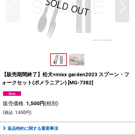
【販売期間終了】松犬×mixx garden2023 スプーン・フ
ォークセット(ポメラニアン)
[
MG-7382
]
販売価格
:
1,500
円
(税別)
(
税込
:
1,650
円
)
返品特約に関する重要事項